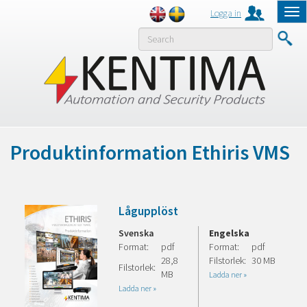
Logga in
Tog
nav
MENY
Produktinformation Ethiris VMS
Lågupplöst
Svenska
Engelska
Format:
pdf
Format:
pdf
28,8
Filstorlek:
30 MB
Filstorlek:
MB
Ladda ner »
Ladda ner »