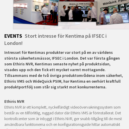
EVENTS
Stort intresse för Kentima på IFSEC i
London!
Intresset för Kentimas produkter var stort på en av världens
största säkerhetsmässor, IFSEC i London. Det var första gången
som Ethiris NVR, Kentimas senaste nyhet på produktsidan,
visades upp och den fick ett mycket varmt mottagande.
Tillsammans med de två övriga produktområdena inom säkerhet,
Ethiris VMS och WideQuick PSIM, har Kentima en oerhört kraftfull
produktportfölj som står sig starkt mot konkurrenterna.
Ethiris NVR
Ethiris NVR är ett komplett, nyckelfärdigt videoövervakningssystem som
består av en tillförlitlig, ruggad dator där Ethiris VMS är förinstallerat. Det
kontrollcenter som är inbyggt i Ethiris NVR, ger snabb tillgång till de mest
användbara funktionerna och en konfigurationsguide hittar automatiskt