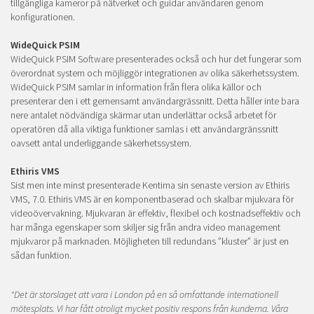
tillgängliga kameror på nätverket och guidar användaren genom
konfigurationen.
WideQuick PSIM
WideQuick PSIM Software presenterades också och hur det fungerar som
överordnat system och möjliggör integrationen av olika säkerhetssystem.
WideQuick PSIM samlar in information från flera olika källor och
presenterar den i ett gemensamt användargrässnitt. Detta håller inte bara
nere antalet nödvändiga skärmar utan underlättar också arbetet för
operatören då alla viktiga funktioner samlas i ett användargränssnitt
oavsett antal underliggande säkerhetssystem.
Ethiris VMS
Sist men inte minst presenterade Kentima sin senaste version av Ethiris
VMS, 7.0. Ethiris VMS är en komponentbaserad och skalbar mjukvara för
videoövervakning. Mjukvaran är effektiv, flexibel och kostnadseffektiv och
har många egenskaper som skiljer sig från andra video management
mjukvaror på marknaden. Möjligheten till redundans ”kluster” är just en
sådan funktion.
"Det är storslaget att vara i London på en så omfattande internationell
mötesplats. Vi har fått otroligt mycket positiv respons från kunderna. Våra