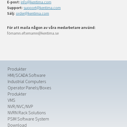
E-post:
info@kentima.com
Support:
support@kentima.com
Sälj:
order@kentima.com
För att maila någon av våra medarbetare använd:
förnamn.efternamn@kentima.se
Produkter
HMI/SCADA Software
Industrial Computers
Operator Panels/Boxes
Produkter
VMS
NVR/NVC/NVP
NVRN Rack Solutions
PSIM Software System
Download