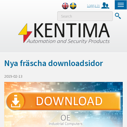
Logga in
Tog
nav
MENY
Nya fräscha downloadsidor
2019-02-13