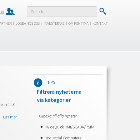
 in
|
|
|
|
ARTNER
JOBBA HOS OSS
INVESTERARE
OM KENTIMA
KONTAKT
TIPS!
Filtrera nyheterna
via kategorier
ion 11.0
Tillbaka till alla nyheter
Läs mer
WideQuick HMI/SCADA/PSIM
Industrial Computers