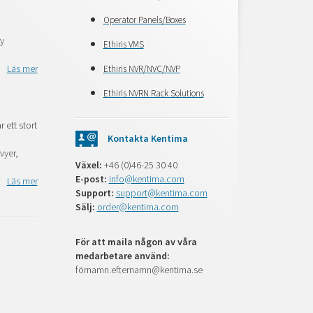
Operator Panels/Boxes
ny
Ethiris VMS
Läs mer
Ethiris NVR/NVC/NVP
Ethiris NVRN Rack Solutions
 ett stort
Kontakta Kentima
vyer,
Växel:
+46 (0)46-25 30 40
E-post:
info@kentima.com
Läs mer
Support:
support@kentima.com
Sälj:
order@kentima.com
För att maila någon av våra
medarbetare använd:
förnamn.efternamn@kentima.se