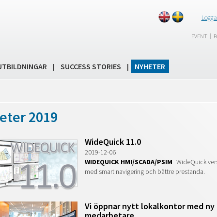
Logga
|
EVENT
P
UTBILDNINGAR
SUCCESS STORIES
NYHETER
|
|
eter 2019
WideQuick 11.0
2019-12-06
WIDEQUICK HMI/SCADA/PSIM
WideQuick vers
med smart navigering och bättre prestanda.
Vi öppnar nytt lokalkontor med ny
medarbetare.