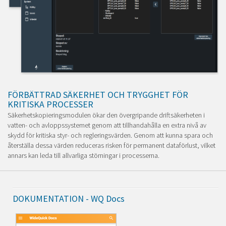
FÖRBÄTTRAD SÄKERHET OCH TRYGGHET FÖR
KRITISKA PROCESSER
Säkerhetskopieringsmodulen ökar den övergripande driftsäkerheten i
vatten- och avloppssystemet genom att tillhandahålla en extra nivå av
skydd för kritiska styr- och regleringsvärden. Genom att kunna spara och
återställa dessa värden reduceras risken för permanent dataförlust, vilket
annars kan leda till allvarliga störningar i processerna.
DOKUMENTATION - WQ Docs