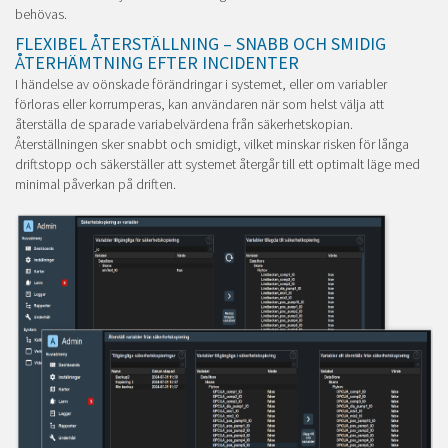
behövas.
FLEXIBEL ÅTERSTÄLLNING – SNABB OCH SMIDIG
ÅTERHÄMTNING EFTER INCIDENTER
I händelse av oönskade förändringar i systemet, eller om variabler
förloras eller korrumperas, kan användaren när som helst välja att
återställa de sparade variabelvärdena från säkerhetskopian.
Återställningen sker snabbt och smidigt, vilket minskar risken för långa
driftstopp och säkerställer att systemet återgår till ett optimalt läge med
minimal påverkan på driften.