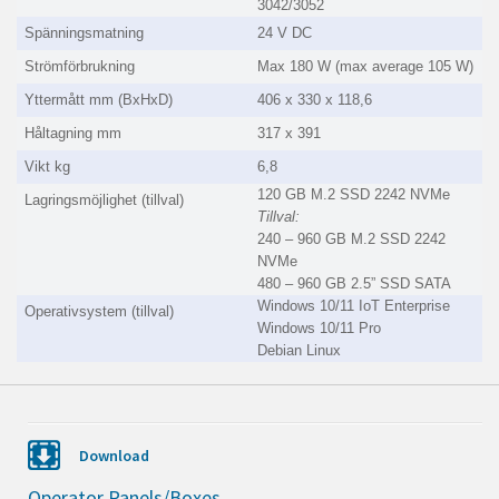
3042/3052
Spänningsmatning
24 V DC
Strömförbrukning
Max 180 W (max average 105 W)
Yttermått mm (BxHxD)
406 x 330 x 118,6
Håltagning mm
317 x 391
Vikt kg
6,8
120 GB M.2 SSD 2242 NVMe
Lagringsmöjlighet (tillval)
Tillval:
240 – 960 GB M.2 SSD 2242
NVMe
480 – 960 GB 2.5” SSD SATA
Windows 10/11 IoT Enterprise
Operativsystem (tillval)
Windows 10/11 Pro
Debian Linux
Download
Operator Panels/Boxes