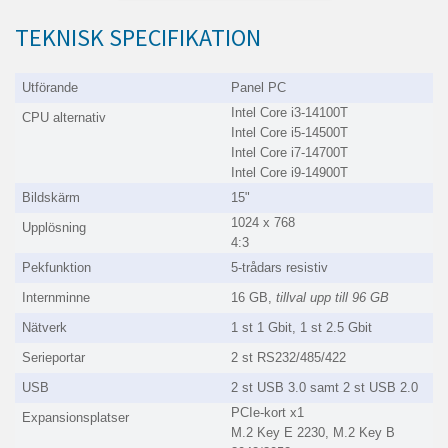
TEKNISK SPECIFIKATION
Utförande
Panel PC
Intel Core i3-14100T
CPU alternativ
Intel Core i5-14500T
Intel Core i7-14700T
Intel Core i9-14900T
Bildskärm
15"
1024 x 768
Upplösning
4:3
Pekfunktion
5-trådars resistiv
Internminne
16 GB,
tillval upp till 96 GB
Nätverk
1 st 1 Gbit, 1 st 2.5 Gbit
Serieportar
2 st RS232/485/422
USB
2 st USB 3.0 samt 2 st USB 2.0
PCIe-kort x1
Expansionsplatser
M.2 Key E 2230, M.2 Key B