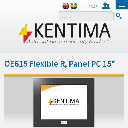
Logga in
Tog
nav
MENY
OE615 Flexible R, Panel PC 15"