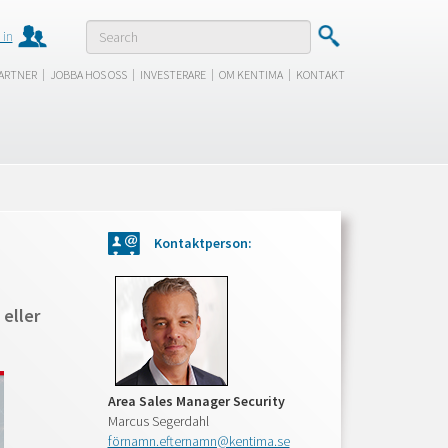
 in
|
|
|
|
ARTNER
JOBBA HOS OSS
INVESTERARE
OM KENTIMA
KONTAKT
Kontaktperson:
 eller
Area Sales Manager Security
Marcus Segerdahl
förnamn.efternamn@kentima.se