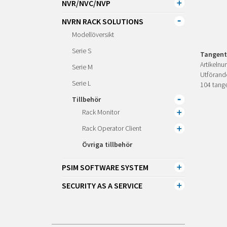
NVR/NVC/NVP
NVRN RACK SOLUTIONS
Modellöversikt
Serie S
Tangent
Artikeln
Serie M
Utförand
Serie L
104 tang
Tillbehör
Rack Monitor
Rack Operator Client
Övriga tillbehör
PSIM SOFTWARE SYSTEM
SECURITY AS A SERVICE