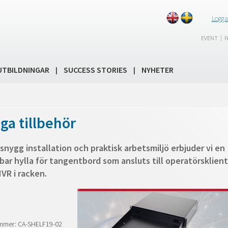
Logga
|
EVENT
P
UTBILDNINGAR
SUCCESS STORIES
NYHETER
|
|
ga tillbehör
snygg installation och praktisk arbetsmiljö erbjuder vi en
bar hylla för tangentbord som ansluts till operatörsklient
NVR i racken.
nummer: CA-SHELF19-02