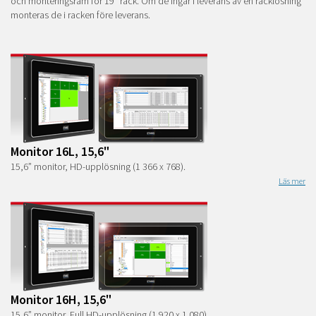
och monteringsram för 19” rack. Om de ingår i leverans av en racklösning
monteras de i racken före leverans.
Monitor 16L, 15,6"
15,6” monitor, HD-upplösning (1 366 x 768).
Läs mer
Monitor 16H, 15,6"
15,6” monitor, Full HD-upplösning (1 920 x 1 080).