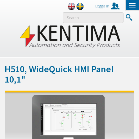
Logga in
Tog
nav
MENY
H510, WideQuick HMI Panel
10,1"