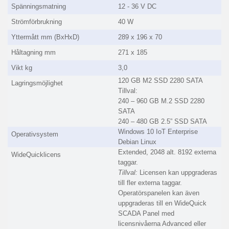
Spänningsmatning
12 - 36 V DC
Strömförbrukning
40 W
Yttermått mm (BxHxD)
289 x 196 x 70
Håltagning mm
271 x 185
Vikt kg
3,0
120 GB M2 SSD 2280 SATA
Lagringsmöjlighet
Tillval:
240 – 960 GB M.2 SSD 2280
SATA
240 – 480 GB 2.5” SSD SATA
Windows 10 IoT Enterprise
Operativsystem
Debian Linux
Extended, 2048 alt. 8192 externa
WideQuicklicens
taggar.
Tillval:
Licensen kan uppgraderas
till fler externa taggar.
Operatörspanelen kan även
uppgraderas till en WideQuick
SCADA Panel med
licensnivåerna Advanced eller