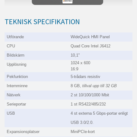
TEKNISK SPECIFIKATION
Utförande
WideQuick HMI Panel
CPU
Quad Core Intel J6412
Bildskärm
10,1"
1024 x 600
Upplösning
16:9
Pekfunktion
5-trådars resistiv
Internminne
8 GB,
tillval upp till 32 GB
Nätverk
2 st 10/100/1000 Mbit
Serieportar
1 st RS422/485/232
USB
4 st externa 5 Gbps-portar enligt
USB 3.0/2.0.
Expansionsplatser
MiniPCIe-kort