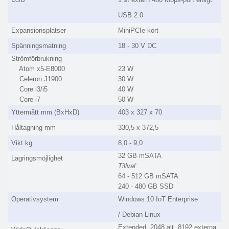
USB 2.0
Expansionsplatser
MiniPCIe-kort
Spänningsmatning
18 - 30 V DC
Strömförbrukning
Atom x5-E8000
23 W
Celeron J1900
30 W
Core i3/i5
40 W
Core i7
50 W
Yttermått mm (BxHxD)
403 x 327 x 70
Håltagning mm
330,5 x 372,5
Vikt kg
8,0 - 9,0
32 GB mSATA
Lagringsmöjlighet
Tillval:
64 - 512 GB mSATA
240 - 480 GB SSD
Operativsystem
Windows 10 IoT Enterprise
/ Debian Linux
Extended, 2048 alt. 8192 externa