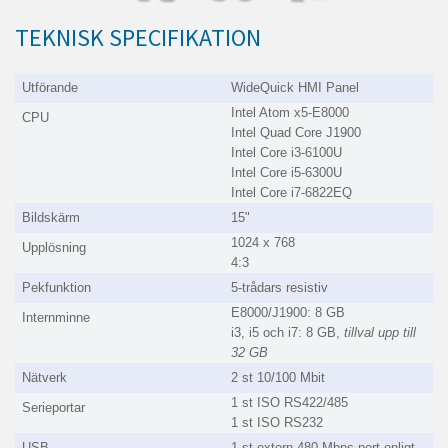
TEKNISK SPECIFIKATION
Utförande
WideQuick HMI Panel
Intel Atom x5-E8000
CPU
Intel Quad Core J1900
Intel Core i3-6100U
Intel Core i5-6300U
Intel Core i7-6822EQ
Bildskärm
15"
1024 x 768
Upplösning
4:3
Pekfunktion
5-trådars resistiv
E8000/J1900: 8 GB
Internminne
i3, i5 och i7: 8 GB,
tillval upp till
32 GB
Nätverk
2 st 10/100 Mbit
1 st ISO RS422/485
Serieportar
1 st ISO RS232
USB
1 st extern 480 Mbps-port enligt