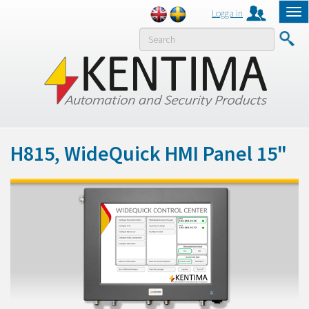
Logga in
Tog
nav
MENY
H815, WideQuick HMI Panel 15"