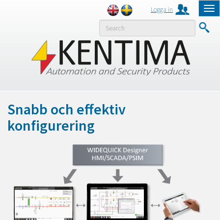
Logga in
Tog
nav
MENY
Snabb och effektiv
konfigurering