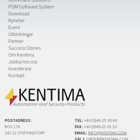
PSIM Software System
Download
Nyheter
Event
Utbildningar
Partner
Success Stories
Om Kentima
Jobba hos oss
Investerare
Kontakt
POSTADRESS:
TEL:
+46 (0)46-25 30 40
BOX 174
FAX:
+46 (0)46-25 03 10
245 22 STAFFANSTORP
EMAIL:
INFO@KENTIMA.COM
SÄLJ:
ORDER@KENTIMA.COM