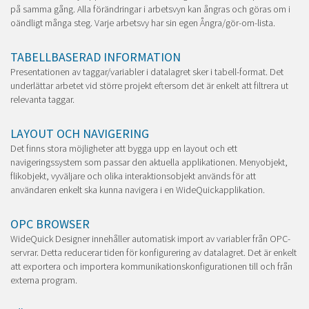
på samma gång. Alla förändringar i arbetsvyn kan ångras och göras om i
oändligt många steg. Varje arbetsvy har sin egen Ångra/gör-om-lista.
TABELLBASERAD INFORMATION
Presentationen av taggar/variabler i datalagret sker i tabell-format. Det
underlättar arbetet vid större projekt eftersom det är enkelt att filtrera ut
relevanta taggar.
LAYOUT OCH NAVIGERING
Det finns stora möjligheter att bygga upp en layout och ett
navigeringssystem som passar den aktuella applikationen. Menyobjekt,
flikobjekt, vyväljare och olika interaktionsobjekt används för att
användaren enkelt ska kunna navigera i en WideQuickapplikation.
OPC BROWSER
WideQuick Designer innehåller automatisk import av variabler från OPC-
servrar. Detta reducerar tiden för konfigurering av datalagret. Det är enkelt
att exportera och importera kommunikationskonfigurationen till och från
externa program.