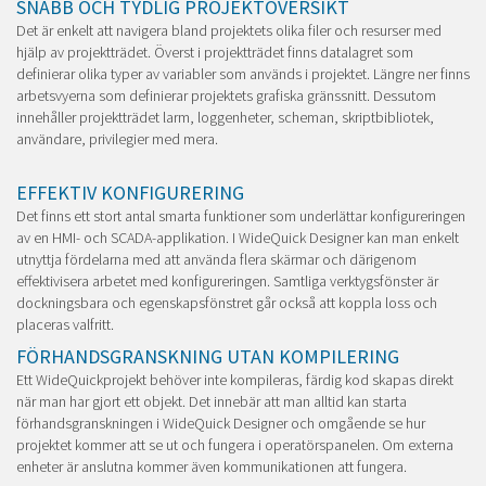
SNABB OCH TYDLIG PROJEKTÖVERSIKT
Det är enkelt att navigera bland projektets olika filer och resurser med
hjälp av projektträdet. Överst i projektträdet finns datalagret som
definierar olika typer av variabler som används i projektet. Längre ner finns
arbetsvyerna som definierar projektets grafiska gränssnitt. Dessutom
innehåller projektträdet larm, loggenheter, scheman, skriptbibliotek,
användare, privilegier med mera.
EFFEKTIV KONFIGURERING
Det finns ett stort antal smarta funktioner som underlättar konfigureringen
av en HMI- och SCADA-applikation.
I WideQuick Designer kan man enkelt
utnyttja fördelarna med att använda flera skärmar och därigenom
effektivisera arbetet med konfigureringen. Samtliga verktygsfönster är
dockningsbara och egenskapsfönstret går också att koppla loss och
placeras valfritt.
FÖRHANDSGRANSKNING UTAN KOMPILERING
Ett WideQuickprojekt behöver inte kompileras, färdig kod skapas direkt
när man har gjort ett objekt. Det innebär att man alltid kan starta
förhandsgranskningen i WideQuick Designer och omgående se hur
projektet kommer att se ut och fungera i operatörspanelen. Om externa
enheter är anslutna kommer även kommunikationen att fungera.