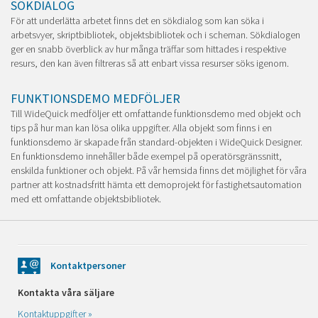
SÖKDIALOG
För att underlätta arbetet finns det en sökdialog som kan söka i
arbetsvyer, skriptbibliotek, objektsbibliotek och i scheman. Sökdialogen
ger en snabb överblick av hur många träffar som hittades i respektive
resurs, den kan även filtreras så att enbart vissa resurser söks igenom.
FUNKTIONSDEMO MEDFÖLJER
Till WideQuick medföljer ett omfattande funktionsdemo med objekt och
tips på hur man kan lösa olika uppgifter. Alla objekt som finns i en
funktionsdemo är skapade från standard-objekten i WideQuick Designer.
En funktionsdemo innehåller både exempel på operatörsgränssnitt,
enskilda funktioner och objekt. På vår hemsida finns det möjlighet för våra
partner att kostnadsfritt hämta ett demoprojekt för fastighetsautomation
med ett omfattande objektsbibliotek.
Kontaktpersoner
Kontakta våra säljare
Kontaktuppgifter »