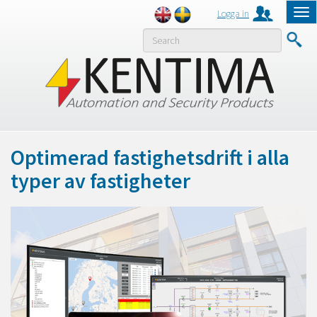
Logga in
Tog
nav
MENY
Optimerad fastighetsdrift i alla
typer av fastigheter