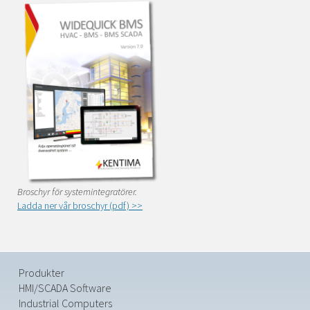
Broschyr för systemintegratörer.
Ladda ner vår broschyr (pdf) >>
Produkter
HMI/SCADA Software
Industrial Computers