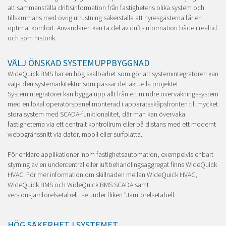
att sammanställa driftsinformation från fastighetens olika system och
tillsammans med övrig utrustning säkerställa att hyresgästerna får en
optimal komfort. Användaren kan ta del av driftsinformation både i realtid
och som historik.
VÄLJ ÖNSKAD SYSTEMUPPBYGGNAD
WideQuick BMS har en hög skalbarhet som gör att systemintegratören kan
välja den systemarkitektur som passar det aktuella projektet.
Systemintegratörer kan bygga upp allt från ett mindre övervakningssystem
med en lokal operatörspanel monterad i apparatsskåpsfronten till mycket
stora system med SCADA-funktionalitet, där man kan övervaka
fastigheterna via ett centralt kontrollrum eller på distans med ett modernt
webbgränssnitt via dator, mobil eller surfplatta.
För enklare applikationer inom fastighetsautomation, exempelvis enbart
styrning av en undercentral eller luftbehandlingsaggregat finns WideQuick
HVAC. För mer information om skillnaden mellan WideQuick HVAC,
WideQuick BMS och WideQuick BMS SCADA samt
versionsjämförelsetabell, se under fliken "Jämförelsetabell.
HÖG SÄKERHET I SYSTEMET