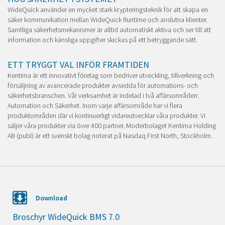
WideQuick använder en mycket stark krypteringsteknik för att skapa en
säker kommunikation mellan WideQuick Runtime och anslutna klienter.
Samtliga säkerhetsmekanismer är alltid automatiskt aktiva och ser till att
information och känsliga uppgifter skickas på ett betryggande sätt.
ETT TRYGGT VAL INFÖR FRAMTIDEN
Kentima är ett innovativt företag som bedriver utveckling, tillverkning och
försäljning av avancerade produkter avsedda för automations- och
säkerhetsbranschen. Vår verksamhet är indelad i två affärsområden:
Automation och Säkerhet. Inom varje affärsområde har vi flera
produktområden där vi kontinuerligt vidareutvecklar våra produkter. Vi
säljer våra produkter via över 400 partner. Moderbolaget Kentima Holding
AB (publ) är ett svenskt bolag noterat på Nasdaq First North, Stockholm.
Download
Broschyr WideQuick BMS 7.0