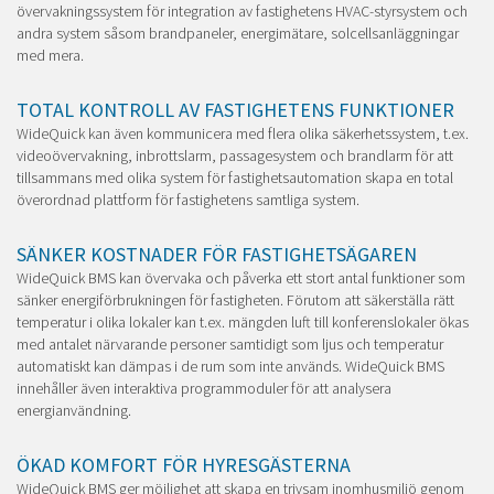
övervakningssystem för integration av fastighetens HVAC-styrsystem och
andra system såsom brandpaneler, energimätare, solcellsanläggningar
med mera.
TOTAL KONTROLL AV FASTIGHETENS FUNKTIONER
WideQuick kan även kommunicera med flera olika säkerhetssystem, t.ex.
videoövervakning, inbrottslarm, passagesystem och brandlarm för att
tillsammans med olika system för fastighetsautomation skapa en total
överordnad plattform för fastighetens samtliga system.
SÄNKER KOSTNADER FÖR FASTIGHETSÄGAREN
WideQuick BMS kan övervaka och påverka ett stort antal funktioner som
sänker energiförbrukningen för fastigheten. Förutom att säkerställa rätt
temperatur i olika lokaler kan t.ex. mängden luft till konferenslokaler ökas
med antalet närvarande personer samtidigt som ljus och temperatur
automatiskt kan dämpas i de rum som inte används. WideQuick BMS
innehåller även interaktiva programmoduler för att analysera
energianvändning.
ÖKAD KOMFORT FÖR HYRESGÄSTERNA
WideQuick BMS ger möjlighet att skapa en trivsam inomhusmiljö genom