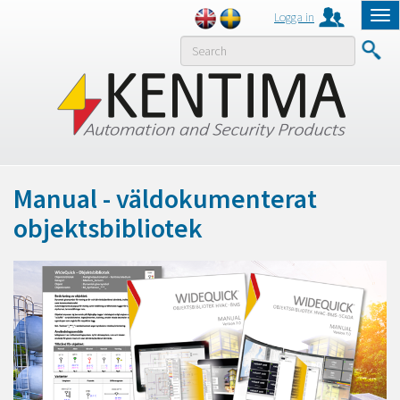
Logga in
Tog
nav
MENY
Manual - väldokumenterat
objektsbibliotek