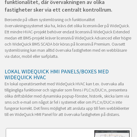
funktionalitet, där övervakningen av olika
fastigheter sker via ett centralt kontrollrum.
Beroende på vilken systemlösning och funktionalitet
övervakningssystemet ska ha, krävs det olika licensnivåer på WideQuick.
Ett mindre HVAC-projekt behöver endast licensnivå WideQuick Extended
medan ett BMS-projekt kräver licensnivå WideQuick Advanced eller högre
och WideQuick BMS SCADA bör köras på licensnivå Premium. Oavsett
systemlösning kan man alltid övervaka fastigheten med en webbläsare
via dator, mobil eller surfplatta.
LOKAL WIDEQUICK HMI PANELS/BOXES MED
WIDEQUICK HVAC
En lokal operatörsenhet med WideQuick HVAC kan t.ex. övervaka alla
tillgängliga funktioner och signaler som finns i PLC:n/DUC:n, presentera
olika driftsbilder med dynamiska popup-fönster, historik, skicka larm via
sms och e-mail om något är fel i systemet eller om PLC:n/DUC:n inte
fungerar korrekt. Det finns möjlighet att ansluta upp till fem webbklienter
till en WideQuick HMI Panel för att övervaka fastigheten på distans.