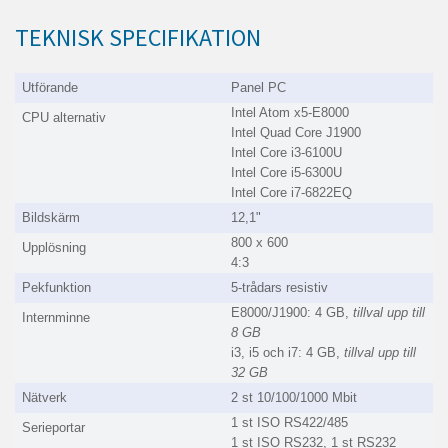
TEKNISK SPECIFIKATION
Utförande
Panel PC
Intel Atom x5-E8000
CPU alternativ
Intel Quad Core J1900
Intel Core i3-6100U
Intel Core i5-6300U
Intel Core i7-6822EQ
Bildskärm
12,1"
800 x 600
Upplösning
4:3
Pekfunktion
5-trådars resistiv
E8000/J1900: 4 GB,
tillval upp till
Internminne
8 GB
i3, i5 och i7: 4 GB,
tillval upp till
32 GB
Nätverk
2 st 10/100/1000 Mbit
1 st ISO RS422/485
Serieportar
1 st ISO RS232, 1 st RS232