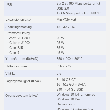
2 x 2 st 480 Mbps portar enligt
USB
USB 2.0
1 st 5 Gbps port enligt USB 3.0
Expansionsplatser
MiniPCIe-kort
Spänningsmatning
18 - 30 V DC
Strömförbrukning
Atom x5-E8000
20 W
Celeron J1900
25 W
Core i3/i5
35 W
Core i7
45 W
Yttermått mm (BxHxD)
350 x 290 x 86/101
Håltagning mm
336 x 276
Vikt kg
5,5
8 - 16 GB CF
Lagringsmöjlighet (tillval)
16 - 512 GB mSATA
240 - 480 GB SSD
Windows 10 IoT Enterprise
Operativsystem (tillval)
Windows 10 Pro
Debian Linux
Windows 7 Embedded på