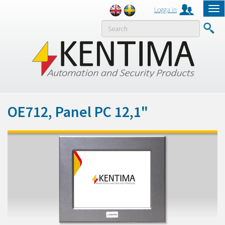
Logga in
Tog
nav
MENY
OE712, Panel PC 12,1"