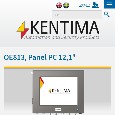
Logga in
Tog
nav
MENY
OE813, Panel PC 12,1"