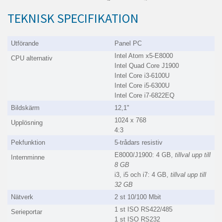
TEKNISK SPECIFIKATION
Utförande
Panel PC
Intel Atom x5-E8000
CPU alternativ
Intel Quad Core J1900
Intel Core i3-6100U
Intel Core i5-6300U
Intel Core i7-6822EQ
Bildskärm
12,1"
1024 x 768
Upplösning
4:3
Pekfunktion
5-trådars resistiv
E8000/J1900: 4 GB,
tillval upp till
Internminne
8 GB
i3, i5 och i7: 4 GB,
tillval upp till
32 GB
Nätverk
2 st 10/100 Mbit
1 st ISO RS422/485
Serieportar
1 st ISO RS232