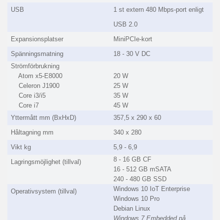
USB
1 st extern 480 Mbps-port enligt
USB 2.0
Expansionsplatser
MiniPCIe-kort
Spänningsmatning
18 - 30 V DC
Strömförbrukning
Atom x5-E8000
20 W
Celeron J1900
25 W
Core i3/i5
35 W
Core i7
45 W
Yttermått mm (BxHxD)
357,5 x 290 x 60
Håltagning mm
340 x 280
Vikt kg
5,9 - 6,9
8 - 16 GB CF
Lagringsmöjlighet (tillval)
16 - 512 GB mSATA
240 - 480 GB SSD
Windows 10 IoT Enterprise
Operativsystem (tillval)
Windows 10 Pro
Debian Linux
Windows 7 Embedded på