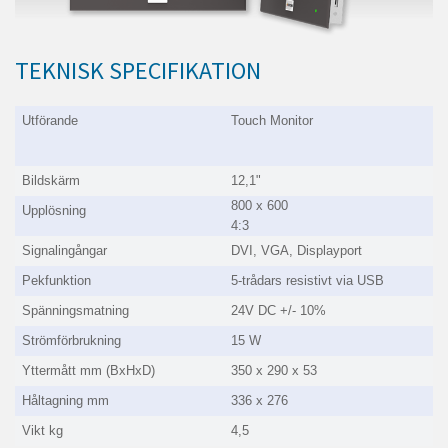
TEKNISK SPECIFIKATION
Utförande
Touch Monitor
Bildskärm
12,1"
800 x 600
Upplösning
4:3
Signalingångar
DVI, VGA, Displayport
Pekfunktion
5-trådars resistivt via USB
Spänningsmatning
24V DC +/- 10%
Strömförbrukning
15 W
Yttermått mm (BxHxD)
350 x 290 x 53
Håltagning mm
336 x 276
Vikt kg
4,5