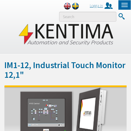
Logga in
Tog
nav
MENY
IM1-12, Industrial Touch Monitor
12,1"