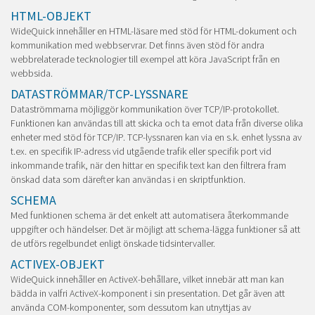
HTML-OBJEKT
WideQuick innehåller en HTML-läsare med stöd för HTML-dokument och
kommunikation med webbservrar. Det finns även stöd för andra
webbrelaterade tecknologier till exempel att köra JavaScript från en
webbsida.
DATASTRÖMMAR/TCP-LYSSNARE
Dataströmmarna möjliggör kommunikation över TCP/IP-protokollet.
Funktionen kan användas till att skicka och ta emot data från diverse olika
enheter med stöd för TCP/IP. TCP-lyssnaren kan via en s.k. enhet lyssna av
t.ex. en specifik IP-adress vid utgående trafik eller specifik port vid
inkommande trafik, när den hittar en specifik text kan den filtrera fram
önskad data som därefter kan användas i en skriptfunktion.
SCHEMA
Med funktionen schema är det enkelt att automatisera återkommande
uppgifter och händelser. Det är möjligt att schema-lägga funktioner så att
de utförs regelbundet enligt önskade tidsintervaller.
ACTIVEX-OBJEKT
WideQuick innehåller en ActiveX-behållare, vilket innebär att man kan
bädda in valfri ActiveX-komponent i sin presentation. Det går även att
använda COM-komponenter, som dessutom kan utnyttjas av