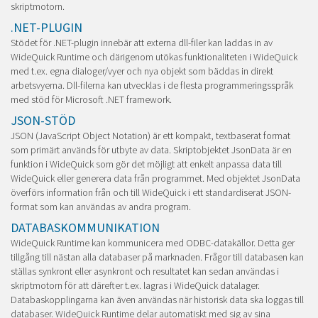
skriptmotorn.
.NET-PLUGIN
Stödet för .NET-plugin innebär att externa dll-filer kan laddas in av
WideQuick Runtime och därigenom utökas funktionaliteten i WideQuick
med t.ex. egna dialoger/vyer och nya objekt som bäddas in direkt
arbetsvyerna. Dll-filerna kan utvecklas i de flesta programmeringsspråk
med stöd för Microsoft .NET framework.
JSON-STÖD
JSON (JavaScript Object Notation) är ett kompakt, textbaserat format
som primärt används för utbyte av data. Skriptobjektet JsonData är en
funktion i WideQuick som gör det möjligt att enkelt anpassa data till
WideQuick eller generera data från programmet. Med objektet JsonData
överförs information från och till WideQuick i ett standardiserat JSON-
format som kan användas av andra program.
DATABASKOMMUNIKATION
WideQuick Runtime kan kommunicera med ODBC-datakällor. Detta ger
tillgång till nästan alla databaser på marknaden. Frågor till databasen kan
ställas synkront eller asynkront och resultatet kan sedan användas i
skriptmotorn för att därefter t.ex. lagras i WideQuick datalager.
Databaskopplingarna kan även användas när historisk data ska loggas till
databaser. WideQuick Runtime delar automatiskt med sig av sina