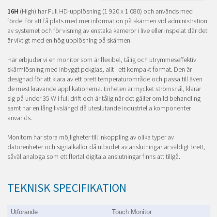
16H
(High) har Full HD-upplösning (1 920 x 1 080) och används med
fördel för att få plats med mer information på skärmen vid administration
av systemet och för visning av enstaka kameror i live eller inspelat där det
är viktigt med en hög upplösning på skärmen.
Här erbjuder vi en monitor som är flexibel, tålig och utrymmeseffektiv
skärmlösning med inbyggt pekglas, allt i ett kompakt format. Den är
designad för att klara av ett brett temperaturområde och passa till även
de mest krävande applikationerna. Enheten är mycket strömsnål, klarar
sig på under 35 W i full drift och är tålig när det gäller omild behandling
samt har en lång livslängd då uteslutande industriella komponenter
används.
Monitorn har stora möjligheter till inkoppling av olika typer av
datorenheter och signalkällor då utbudet av anslutningar är väldigt brett,
såväl analoga som ett flertal digitala anslutningar finns att tillgå.
TEKNISK SPECIFIKATION
Utförande
Touch Monitor