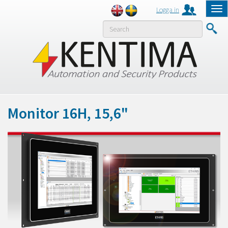
Logga in
Tog
nav
MENY
Monitor 16H, 15,6"