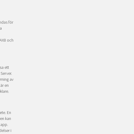
ndas för
a
 AX8 och
sa ett
 Server.
rning av
när en
klare.
ete. En
ren kan
napp.
elser i