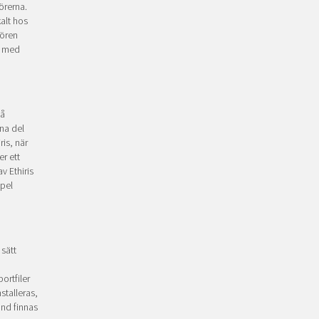
örerna.
alt hos
tören
e med
på
na del
ris, när
r ett
v Ethiris
mpel
 sätt
ortfiler
stalleras,
and finnas