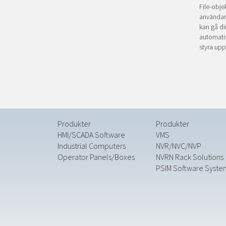
File-objek
användand
kan gå di
automatis
styra upp
Produkter
Produkter
HMI/SCADA Software
VMS
Industrial Computers
NVR/NVC/NVP
Operator Panels/Boxes
NVRN Rack Solutions
PSIM Software Syste