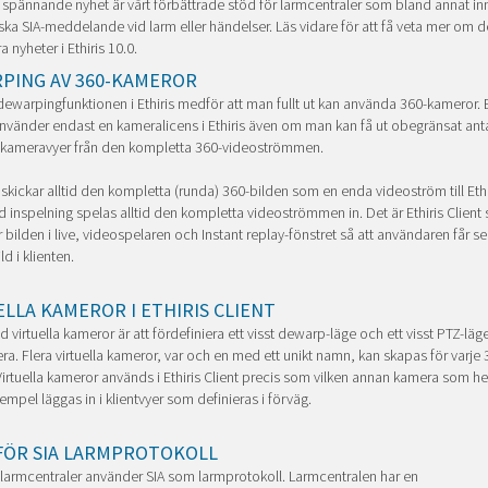
spännande nyhet är vårt förbättrade stöd för larmcentraler som bland annat in
ka SIA-meddelande vid larm eller händelser. Läs vidare för att få veta mer om 
a nyheter i Ethiris 10.0.
PING AV 360-KAMEROR
ewarpingfunktionen i Ethiris medför att man fullt ut kan använda 360-kameror. 
vänder endast en kameralicens i Ethiris även om man kan få ut obegränsat ant
 kameravyer från den kompletta 360-videoströmmen.
kickar alltid den kompletta (runda) 360-bilden som en enda videoström till Ethi
id inspelning spelas alltid den kompletta videoströmmen in. Det är Ethiris Client
bilden i live, videospelaren och Instant replay-fönstret så att användaren får se
ld i klienten.
ELLA KAMEROR I ETHIRIS CLIENT
d virtuella kameror är att fördefiniera ett visst dewarp-läge och ett visst PTZ-läge
a. Flera virtuella kameror, var och en med ett unikt namn, kan skapas för varje 
irtuella kameror används i Ethiris Client precis som vilken annan kamera som he
xempel läggas in i klientvyer som definieras i förväg.
FÖR SIA LARMPROTOKOLL
 larmcentraler använder SIA som larmprotokoll. Larmcentralen har en