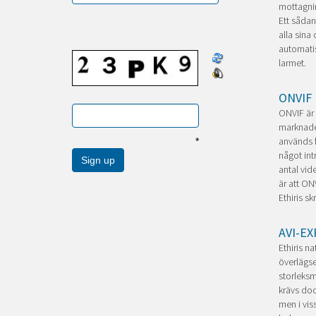
mottagnin
Ett sådan
alla sina
automatis
larmet.
ONVIF
ONVIF är 
marknaden
används f
*
något int
antal vid
är att ON
Ethiris skr
AVI-E
Ethiris na
överlägse
storleksm
krävs doc
men i vis