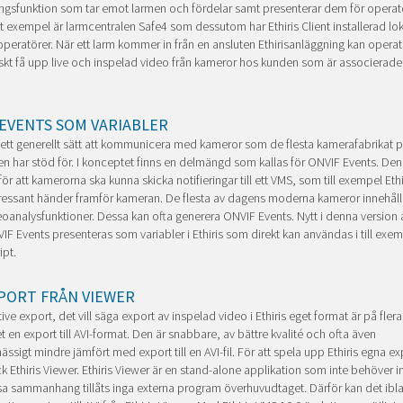
gsfunktion som tar emot larmen och fördelar samt presenterar dem för operat
t exempel är larmcentralen Safe4 som dessutom har Ethiris Client installerad lok
 operatörer. När ett larm kommer in från en ansluten Ethirisanläggning kan opera
kt få upp live och inspelad video från kameror hos kunden som är associerad
 EVENTS SOM VARIABLER
ett generellt sätt att kommunicera med kameror som de flesta kamerafabrikat 
 har stöd för. I konceptet finns en delmängd som kallas för ONVIF Events. Den
ör att kamerorna ska kunna skicka notifieringar till ett VMS, som till exempel Ethi
ressant händer framför kameran. De flesta av dagens moderna kameror innehålle
eoanalysfunktioner. Dessa kan ofta generera ONVIF Events. Nytt i denna version a
VIF Events presenteras som variabler i Ethiris som direkt kan användas i till exe
ipt.
XPORT FRÅN VIEWER
tive export, det vill säga export av inspelad video i Ethiris eget format är på flera
t en export till AVI-format. Den är snabbare, av bättre kvalité och ofta även
ässigt mindre jämfört med export till en AVI-fil. För att spela upp Ethiris egna exp
k Ethiris Viewer. Ethiris Viewer är en stand-alone applikation som inte behöver in
sa sammanhang tillåts inga externa program överhuvudtaget. Därför kan det ibl