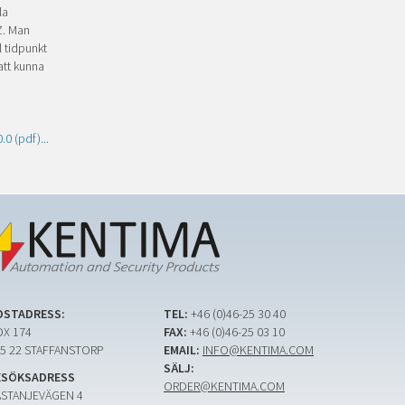
la
Z. Man
l tidpunkt
att kunna
0 (pdf)...
OSTADRESS:
TEL:
+46 (0)46-25 30 40
X 174
FAX:
+46 (0)46-25 03 10
5 22 STAFFANSTORP
EMAIL:
INFO@KENTIMA.COM
SÄLJ:
ESÖKSADRESS
ORDER@KENTIMA.COM
ASTANJEVÄGEN 4