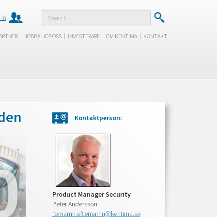
 in
|
|
|
|
ARTNER
JOBBA HOS OSS
INVESTERARE
OM KENTIMA
KONTAKT
lden
Kontaktperson:
Product Manager Security
Peter Andersson
förnamn.efternamn@kentima.se