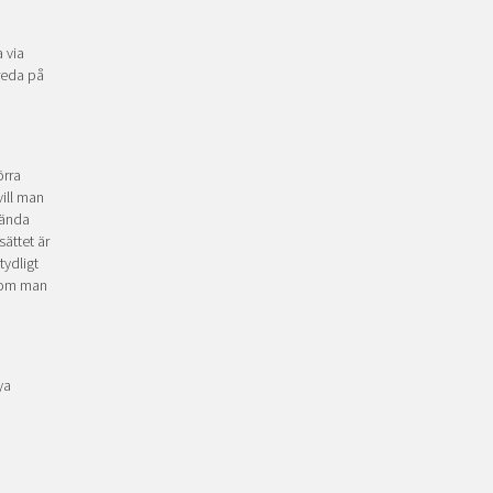
 via
 reda på
örra
vill man
vända
ättet är
tydligt
t om man
ya