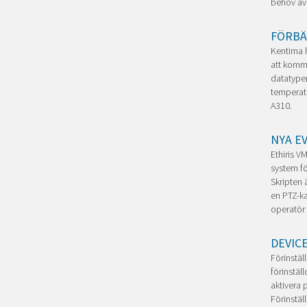
behov av a
FÖRBÄ
Kentima 
att kommu
datatyper
temperat
A310.
NYA E
Ethiris V
system fö
Skripten 
en PTZ-ka
operatör 
DEVIC
Förinstäl
förinstäl
aktivera p
Förinstäl