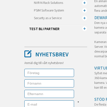
En annan 
NVR-N Rack Solutions
automatis
PSIM Software System
flera andr
DEWAR
Security as a Service
Den nya d
kamera an
TEST BLI PARTNER
separata
Kameran s
Server. V
dewarpar 
NYHETSBREV
normal bi
Anmäl dig till vårt nyhetsbrev!
VIRTU
Syftet me
360-kamer
kamera. V
kan till e
STÖD 
*
De flesta