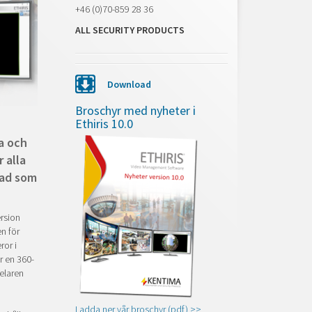
+46 (0)70-859 28 36
ALL SECURITY PRODUCTS
Download
Broschyr med nyheter i
Ethiris 10.0
a och
 alla
vad som
rsion
n för
ror i
r en 360-
elaren
Ladda ner vår broschyr (pdf) >>