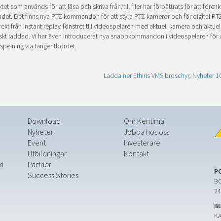
tet som används för att läsa och skriva från/till filer har förbättrats för att förenk
et. Det finns nya PTZ-kommandon för att styra PTZ-kameror och för digital PT
rekt från Instant replay-fönstret till videospelaren med aktuell kamera och aktuel
kt laddad. Vi har även introducerat nya snabbkommandon i videospelaren för 
spelning via tangentbordet.
Ladda ner Ethiris VMS broschyr, Nyheter 10.
Download
Om Kentima
Nyheter
Jobba hos oss
Event
Investerare
Utbildningar
Kontakt
m
Partner
P
Success Stories
BO
24
B
K