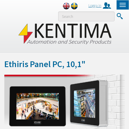
Logga in
Tog
nav
MENY
Ethiris Panel PC, 10,1"