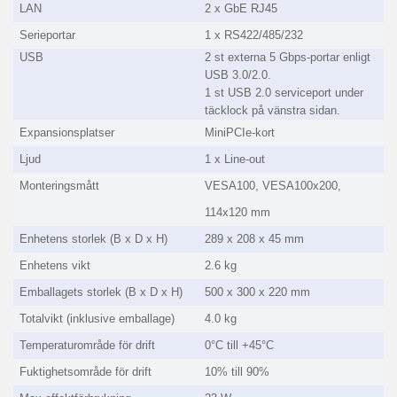
LAN
2 x GbE RJ45
Serieportar
1 x RS422/485/232
USB
2 st externa 5 Gbps-portar enligt
USB 3.0/2.0.
1 st USB 2.0 serviceport under
täcklock på vänstra sidan.
Expansionsplatser
MiniPCIe-kort
Ljud
1 x Line-out
Monteringsmått
VESA100, VESA100x200,
114x120 mm
Enhetens storlek (B x D x H)
289 x 208 x 45 mm
Enhetens vikt
2.6 kg
Emballagets storlek (B x D x H)
500 x 300 x 220 mm
Totalvikt (inklusive emballage)
4.0 kg
Temperaturområde för drift
0°C till +45°C
Fuktighetsområde för drift
10% till 90%