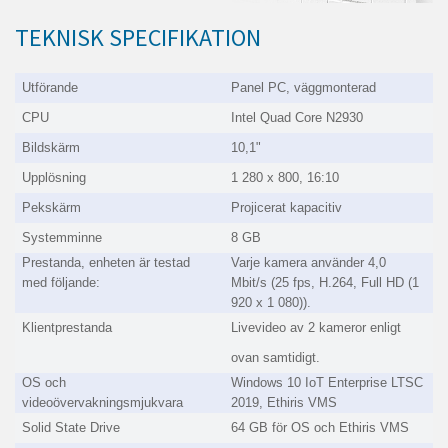
TEKNISK SPECIFIKATION
Utförande
Panel PC, väggmonterad
CPU
Intel Quad Core N2930
Bildskärm
10,1"
Upplösning
1 280 x 800, 16:10
Pekskärm
Projicerat kapacitiv
Systemminne
8 GB
Prestanda, enheten är testad
Varje kamera använder 4,0
med följande:
Mbit/s (25 fps, H.264, Full HD (1
920 x 1 080)).
Klientprestanda
Livevideo av 2 kameror enligt
ovan samtidigt.
OS och
Windows 10 IoT Enterprise LTSC
videoövervakningsmjukvara
2019, Ethiris VMS
Solid State Drive
64 GB för OS och Ethiris VMS