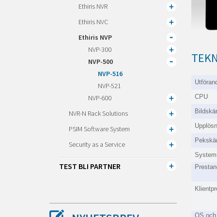
Ethiris NVR
Ethiris NVC
Ethiris NVP
NVP-300
TEKN
NVP-500
NVP-516
Utföran
NVP-521
CPU
NVP-600
Bildskä
NVR-N Rack Solutions
Upplösn
PSIM Software System
Pekskä
Security as a Service
System
TEST BLI PARTNER
Prestan
Klientp
OS och 