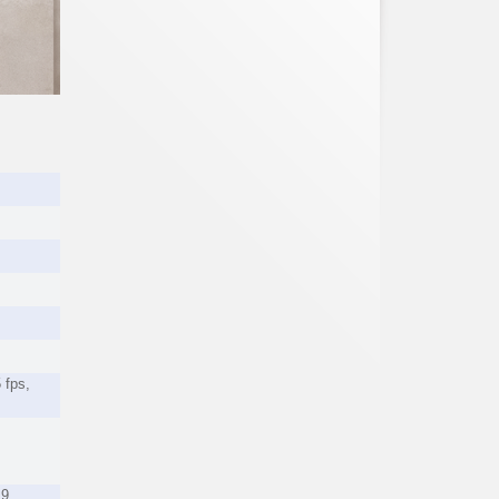
 fps,
9,