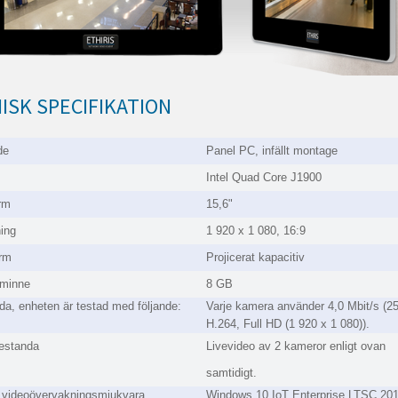
ISK SPECIFIKATION
de
Panel PC, infällt montage
Intel Quad Core J1900
rm
15,6"
ing
1 920 x 1 080, 16:9
rm
Projicerat kapacitiv
minne
8 GB
da, enheten är testad med följande:
Varje kamera använder 4,0 Mbit/s (25
H.264, Full HD (1 920 x 1 080)).
restanda
Livevideo av 2 kameror enligt ovan
samtidigt.
videoövervakningsmjukvara
Windows 10 IoT Enterprise LTSC 201