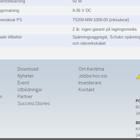
ektförbrukning
50 W
ngsmatning
9-36 V DC
enderat PS
T5209-MW-1009-00 (inkluderat)
2 år, ingen garanti på lagringsmedia
ade tillbehör
Spänningsaggregat, Schuko spännin
och nätverkskabel
Download
Om Kentima
Nyheter
Jobba hos oss
Event
Investerare
Utbildningar
Kontakt
m
Partner
P
Success Stories
BO
24
B
K
24