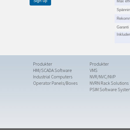
Max eff
Spänni
Rekomm
Garanti
Inkluder
Produkter
Produkter
HMI/SCADA Software
VMS
Industrial Computers
NVR/NVC/NVP
Operator Panels/Boxes
NVRN Rack Solutions
PSIM Software Syste