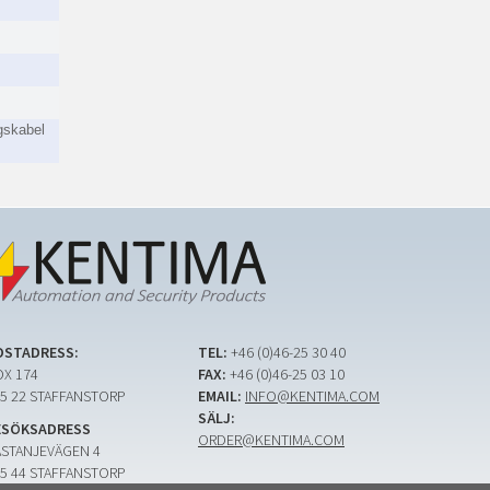
gskabel
OSTADRESS:
TEL:
+46 (0)46-25 30 40
X 174
FAX:
+46 (0)46-25 03 10
5 22 STAFFANSTORP
EMAIL:
INFO@KENTIMA.COM
SÄLJ:
ESÖKSADRESS
ORDER@KENTIMA.COM
ASTANJEVÄGEN 4
5 44 STAFFANSTORP