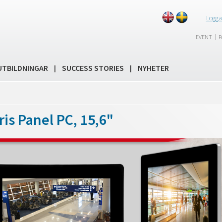
Logga
|
EVENT
P
UTBILDNINGAR
SUCCESS STORIES
NYHETER
|
|
ris Panel PC, 15,6"