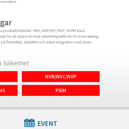
rtnersidorna
gar
 fyra produktområden: VMS, NVR/NVC/NVP, NVRN Rack
ade för att skapa en total säkerhetsplattform för övervakning
 flexibilitet, stabilitet och enkel integration med andra
 Säkerhet
NVR/NVC/NVP
NS
PSIM
EVENT