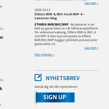
Läs mer »
ta
2025-10-13
s
Ethiris NVR-4, NVC-4 och NVP-4 –
Lanseras idag
ETHIRIS NVR/NVC/NVP
Nu lanserar vi en
r »
helt ny generation av vår hårdvaruplattform
för videoövervakning, Ethiris NVR-4, NVC-4
och NVP-4. Den nya versionen av Ethiris
un
NVR/NVC/NVP bygger på Intels processorer
generation 14.
k
Läs mer »
Fler nyheter »
NYHETSBREV
r »
Anmäl dig till vårt nyhetsbrev!
rk
,
r