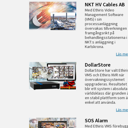
NKT HV Cables AB
Med Ethiris Video
Management Software
(VMS) i sin
processanläggning
övervakas tillverkningen
framgångsrikt på
behandlingsstationerna i
NKT:s anläggning i
Karlskrona.
Läs me
DollarStore
DollarStore har valt Ethiri
VMS och Ethiris NVR när
övervakningssystemet
uppgraderas. Resultatet
blir ett system i absoluta
världsklass där grunden 
en stabil plattform som ä
enkel att använda.
Läs me
SOS Alarm
Med Ethiris VMS förebyg