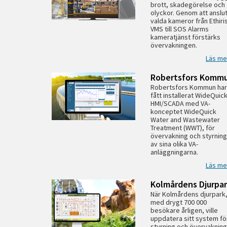
brott, skadegörelse och
olyckor. Genom att anslu
valda kameror från Ethiri
VMS till SOS Alarms
kameratjänst förstärks
övervakningen.
Läs me
Robertsfors Komm
Robertsfors Kommun har
fått installerat WideQuic
HMI/SCADA med VA-
konceptet WideQuick
Water and Wastewater
Treatment (WWT), för
övervakning och styrning
av sina olika VA-
anläggningarna.
Läs me
Kolmårdens Djurpa
När Kolmårdens djurpark
med drygt 700 000
besökare årligen, ville
uppdatera sitt system fö
styrning och övervakning