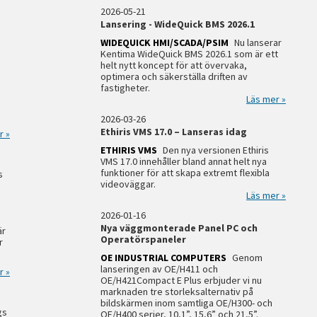
2026-05-21
Lansering - WideQuick BMS 2026.1
WIDEQUICK HMI/SCADA/PSIM
Nu lanserar
Kentima WideQuick BMS 2026.1 som är ett
helt nytt koncept för att övervaka,
optimera och säkerställa driften av
fastigheter.
Läs mer »
2026-03-26
Ethiris VMS 17.0 – Lanseras idag
r »
ETHIRIS VMS
Den nya versionen Ethiris
VMS 17.0 innehåller bland annat helt nya
funktioner för att skapa extremt flexibla
s
videoväggar.
Läs mer »
2026-01-16
Nya väggmonterade Panel PC och
är
Operatörspaneler
r
OE INDUSTRIAL COMPUTERS
Genom
lanseringen av OE/H411 och
r »
OE/H421Compact E Plus erbjuder vi nu
marknaden tre storleksalternativ på
bildskärmen inom samtliga OE/H300- och
gs
OE/H400 serier, 10,1”, 15,6” och 21,5”.