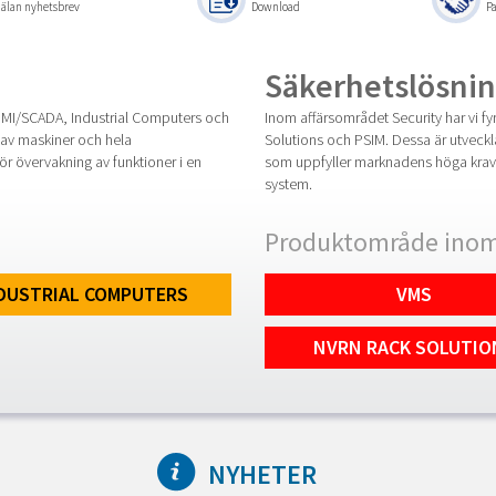
lan nyhetsbrev
Download
Pa
Säkerhetslösnin
HMI/SCADA, Industrial Computers och
Inom affärsområdet Security har vi
 av maskiner och hela
Solutions och PSIM. Dessa är utveckl
ör övervakning av funktioner i en
som uppfyller marknadens höga krav på
system.
Produktområde inom
DUSTRIAL COMPUTERS
VMS
NVRN RACK SOLUTIO
NYHETER