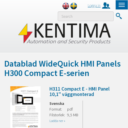
Logga in
Tog
nav
MENY
Datablad WideQuick HMI Panels
H300 Compact E-serien
H311 Compact E - HMI Panel
10,1" väggmonterad
Svenska
Format:
pdf
Filstorlek:
9,5 MB
Ladda ner »