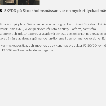
S
SKYDD på Stockholmsmässan var en mycket lyckad mäs
tima är nu på plats i Skåne igen efter en otroligt lyckad mässa i Stockholm! Vi v
varor: Ethiris VMS, WideQuick och vår Total Security Platform, samt våra
paneler och industridatorer. Vi visade vår senaste version av Ethiris VMS även at
gavs på några av de nya spännande funktionerna i den kommande versionen Ethir
 var mycket positiva, och imponerade av Kentimas produkter. På SKYDD kom de
t 12 000 besökare under de tre dagarna.