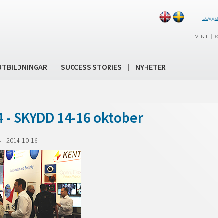
Logga
|
EVENT
P
UTBILDNINGAR
SUCCESS STORIES
NYHETER
|
|
 - SKYDD 14-16 oktober
4
-
2014-10-16