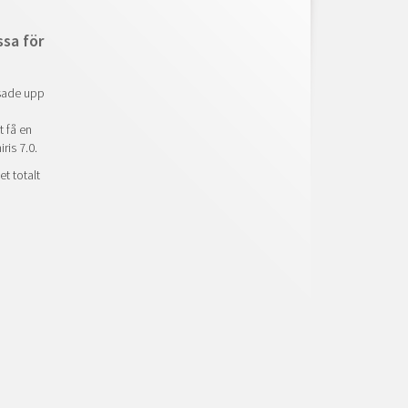
sa för
isade upp
t få en
is 7.0.
t totalt