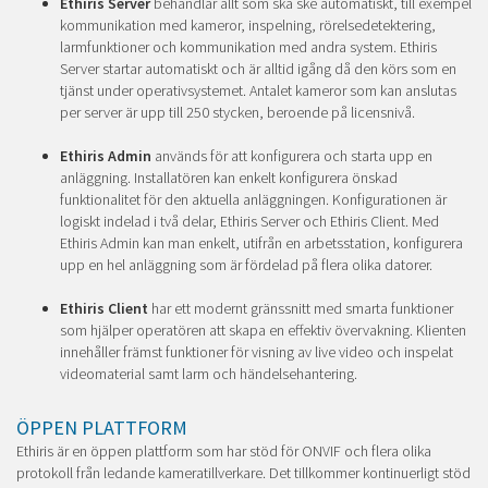
Ethiris Server
behandlar allt som ska ske automatiskt, till exempel
kommunikation med kameror, inspelning, rörelsedetektering,
larmfunktioner och kommunikation med andra system. Ethiris
Server startar automatiskt och är alltid igång då den körs som en
tjänst under operativsystemet. Antalet kameror som kan anslutas
per server är upp till 250 stycken, beroende på licensnivå.
Ethiris Admin
används för att konfigurera och starta upp en
anläggning. Installatören kan enkelt konfigurera önskad
funktionalitet för den aktuella anläggningen. Konfigurationen är
logiskt indelad i två delar, Ethiris Server och Ethiris Client. Med
Ethiris Admin kan man enkelt, utifrån en arbetsstation, konfigurera
upp en hel anläggning som är fördelad på flera olika datorer.
Ethiris Client
har ett modernt gränssnitt med smarta funktioner
som hjälper operatören att skapa en effektiv övervakning. Klienten
innehåller främst funktioner för visning av live video och inspelat
videomaterial samt larm och händelsehantering.
ÖPPEN PLATTFORM
Ethiris är en öppen plattform som har stöd för ONVIF och flera olika
protokoll från ledande kameratillverkare. Det tillkommer kontinuerligt stöd