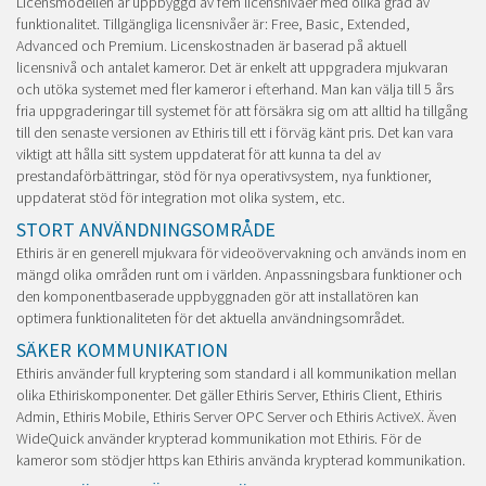
Licensmodellen är uppbyggd av fem licensnivåer med olika grad av
funktionalitet. Tillgängliga licensnivåer är: Free, Basic, Extended,
Advanced och Premium. Licenskostnaden är baserad på aktuell
licensnivå och antalet kameror. Det är enkelt att uppgradera mjukvaran
och utöka systemet med fler kameror i efterhand. Man kan välja till 5 års
fria uppgraderingar till systemet för att försäkra sig om att alltid ha tillgång
till den senaste versionen av Ethiris till ett i förväg känt pris. Det kan vara
viktigt att hålla sitt system uppdaterat för att kunna ta del av
prestandaförbättringar, stöd för nya operativsystem, nya funktioner,
uppdaterat stöd för integration mot olika system, etc.
STORT ANVÄNDNINGSOMRÅDE
Ethiris är en generell mjukvara för videoövervakning och används inom en
mängd olika områden runt om i världen. Anpassningsbara funktioner och
den komponentbaserade uppbyggnaden gör att installatören kan
optimera funktionaliteten för det aktuella användningsområdet.
SÄKER KOMMUNIKATION
Ethiris använder full kryptering som standard i all kommunikation mellan
olika Ethiriskomponenter. Det gäller Ethiris Server, Ethiris Client, Ethiris
Admin, Ethiris Mobile, Ethiris Server OPC Server och Ethiris ActiveX. Även
WideQuick använder krypterad kommunikation mot Ethiris. För de
kameror som stödjer https kan Ethiris använda krypterad kommunikation.