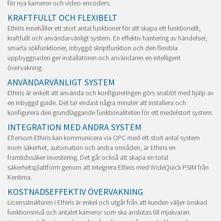
för nya kameror och video encoders.
KRAFTFULLT OCH FLEXIBELT
Ethiris innehåller ett stort antal funktioner för att skapa ett funktionellt,
kraftfullt och användarvänligt system. En effektiv hantering av händelser,
smarta sökfunktioner, inbyggd skriptfunktion och den flexibla
uppbyggnaden ger installatören och användaren en intelligent
övervakning.
ANVÄNDARVÄNLIGT SYSTEM
Ethiris är enkelt att använda och konfigureringen görs snabbt med hjälp av
en inbyggd guide. Det tar endast några minuter att installera och
konfigurera den grundläggande funktionaliteten för ett medelstort system.
INTEGRATION MED ANDRA SYSTEM
Eftersom Ethiris kan kommunicera via OPC med ett stort
antal system
inom säkerhet, automation och andra områden, är Ethiris en
framtidssäker investering. Det går också att skapa en total
säkerhetsplattform genom att integrera Ethiris med WideQuick PSIM från
Kentima.
KOSTNADSEFFEKTIV ÖVERVAKNING
Licensstrukturen i Ethiris är enkel och utgår från att kunden väljer önskad
funktionsnivå och antalet kameror som ska anslutas till mjukvaran.