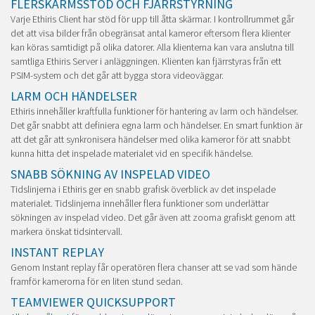
FLERSKÄRMSSTÖD OCH FJÄRRSTYRNING
Varje Ethiris Client har stöd för upp till åtta skärmar. I kontrollrummet går
det att visa bilder från obegränsat antal kameror eftersom flera klienter
kan köras samtidigt på olika datorer. Alla klienterna kan vara anslutna till
samtliga Ethiris Server i anläggningen. Klienten kan fjärrstyras från ett
PSIM-system och det går att bygga stora videoväggar.
LARM OCH HÄNDELSER
Ethiris innehåller kraftfulla funktioner för hantering av larm och händelser.
Det går snabbt att definiera egna larm och händelser. En smart funktion är
att det går att synkronisera händelser med olika kameror för att snabbt
kunna hitta det inspelade materialet vid en specifik händelse.
SNABB SÖKNING AV INSPELAD VIDEO
Tidslinjerna i Ethiris ger en snabb grafisk överblick av det inspelade
materialet. Tidslinjerna innehåller flera funktioner som underlättar
sökningen av inspelad video. Det går även att zooma grafiskt genom att
markera önskat tidsintervall.
INSTANT REPLAY
Genom Instant replay får operatören flera chanser att se vad som hände
framför kamerorna för en liten stund sedan.
TEAMVIEWER QUICKSUPPORT