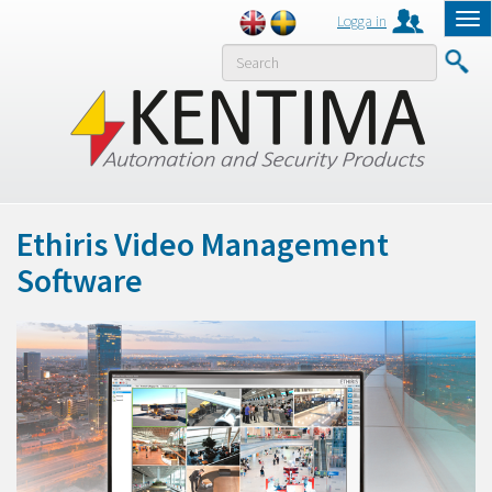
Logga in
Tog
nav
MENY
Ethiris Video Management
Software