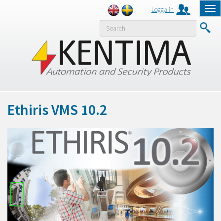
Logga in
Tog
nav
MENY
Ethiris VMS 10.2