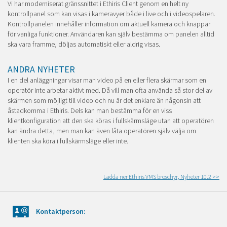
Vi har moderniserat gränssnittet i Ethiris Client genom en helt ny
kontrollpanel som kan visas i kameravyer både i live och i videospelaren.
Kontrollpanelen innehåller information om aktuell kamera och knappar
för vanliga funktioner. Användaren kan själv bestämma om panelen alltid
ska vara framme, döljas automatiskt eller aldrig visas.
ANDRA NYHETER
I en del anläggningar visar man video på en eller flera skärmar som en
operatör inte arbetar aktivt med. Då vill man ofta använda så stor del av
skärmen som möjligt till video och nu är det enklare än någonsin att
åstadkomma i Ethiris. Dels kan man bestämma för en viss
klientkonfiguration att den ska köras i fullskärmsläge utan att operatören
kan ändra detta, men man kan även låta operatören själv välja om
klienten ska köra i fullskärmsläge eller inte.
Ladda ner Ethiris VMS broschyr, Nyheter 10.2 >>
Kontaktperson: