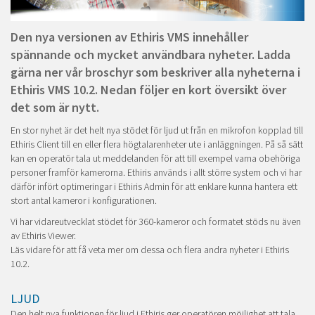
Den nya versionen av Ethiris VMS innehåller
spännande och mycket användbara nyheter. Ladda
gärna ner vår broschyr som beskriver alla nyheterna i
Ethiris VMS 10.2. Nedan följer en kort översikt över
det som är nytt.
En stor nyhet är det helt nya stödet för ljud ut från en mikrofon kopplad till
Ethiris Client till en eller flera högtalarenheter ute i anläggningen. På så sätt
kan en operatör tala ut meddelanden för att till exempel varna obehöriga
personer framför kamerorna. Ethiris används i allt större system och vi har
därför infört optimeringar i Ethiris Admin för att enklare kunna hantera ett
stort antal kameror i konfigurationen.
Vi har vidareutvecklat stödet för 360-kameror och formatet stöds nu även
av Ethiris Viewer.
Läs vidare för att få veta mer om dessa och flera andra nyheter i Ethiris
10.2.
LJUD
Den helt nya funktionen för ljud i Ethiris ger operatören möjlighet att tala