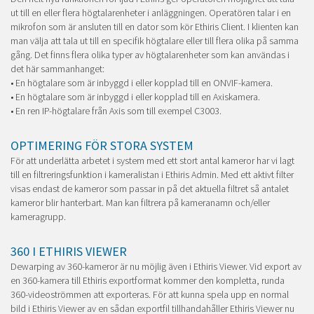
ut till en eller flera högtalarenheter i anläggningen. Operatören talar i en
mikrofon som är ansluten till en dator som kör Ethiris Client. I klienten kan
man välja att tala ut till en specifik högtalare eller till flera olika på samma
gång. Det finns flera olika typer av högtalarenheter som kan användas i
det här sammanhanget:
• En högtalare som är inbyggd i eller kopplad till en ONVIF-kamera.
• En högtalare som är inbyggd i eller kopplad till en Axiskamera.
• En ren IP-högtalare från Axis som till exempel C3003.
OPTIMERING FÖR STORA SYSTEM
För att underlätta arbetet i system med ett stort antal kameror har vi lagt
till en filtreringsfunktion i kameralistan i Ethiris Admin. Med ett aktivt filter
visas endast de kameror som passar in på det aktuella filtret så antalet
kameror blir hanterbart. Man kan filtrera på kameranamn och/eller
kameragrupp.
360 I ETHIRIS VIEWER
Dewarping av 360-kameror är nu möjlig även i Ethiris Viewer. Vid export av
en 360-kamera till Ethiris exportformat kommer den kompletta, runda
360-videoströmmen att exporteras. För att kunna spela upp en normal
bild i Ethiris Viewer av en sådan exportfil tillhandahåller Ethiris Viewer nu