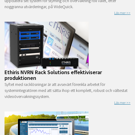
uppdatera sitt system för styrning och övervakning föll valet, efter
noggranna utvärderingar, på WideQuick.
Läs mer >>
Ethiris NVRN Rack Solutions effektiviserar
produktionen
Syftet med racklösningar är att avsevärt förenkla arbetet för
systemintegratören med att sätta ihop ett komplett, robust och vältestat
videoövervakningssystem.
Läs mer >>