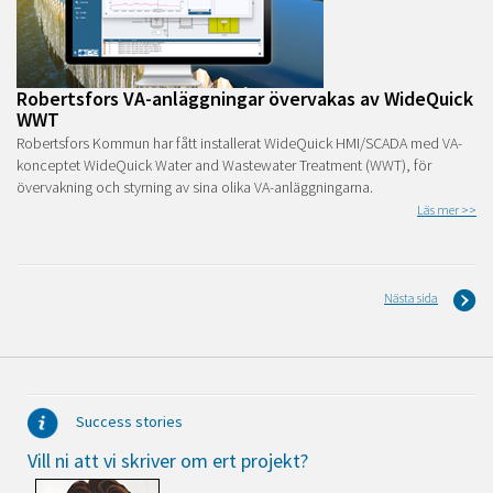
Robertsfors VA-anläggningar övervakas av WideQuick
WWT
Robertsfors Kommun har fått installerat WideQuick HMI/SCADA med VA-
konceptet WideQuick Water and Wastewater Treatment (WWT), för
övervakning och styrning av sina olika VA-anläggningarna.
Läs mer >>
Nästa sida
Success stories
Vill ni att vi skriver om ert projekt?