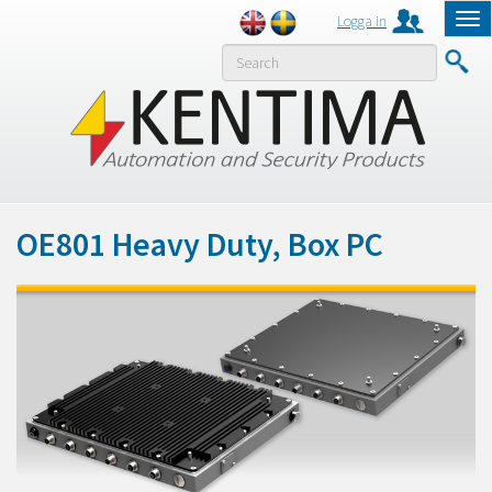
Logga in
Tog
nav
MENY
OE801 Heavy Duty, Box PC