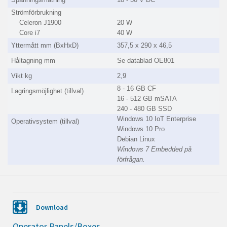
Strömförbrukning
Celeron J1900
20 W
Core i7
40 W
Yttermått mm (BxHxD)
357,5 x 290 x 46,5
Håltagning mm
Se datablad OE801
Vikt kg
2,9
8 - 16 GB CF
Lagringsmöjlighet (tillval)
16 - 512 GB mSATA
240 - 480 GB SSD
Windows 10 IoT Enterprise
Operativsystem (tillval)
Windows 10 Pro
Debian Linux
Windows 7 Embedded på
förfrågan.
Download
Operator Panels/Boxes