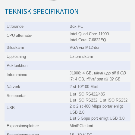
TEKNISK SPECIFIKATION
Utförande
Box PC
Intel Quad Core J1900
CPU alternativ
Intel Core i7-6822EQ
Bildskärm
VGA via M12-don
Upplösning
Extern skärm
Pekfunktion
-
J1900: 4 GB,
tillval upp till 8 GB
Internminne
i7: 4 GB,
tillval upp till 32 GB
Nätverk
2 st 10/100 Mbit
1 st ISO RS422/485
Serieportar
1 st ISO RS232, 1 st ISO RS232
2 x 2 st 480 Mbps portar enligt
USB
USB 2.0
1 st 5 Gbps port enligt USB 3.0
Expansionsplatser
MiniPCIe-kort
Spänningsmatning
18 - 30 V DC