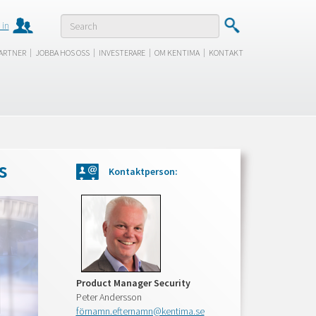
 in
|
|
|
|
ARTNER
JOBBA HOS OSS
INVESTERARE
OM KENTIMA
KONTAKT
s
Kontaktperson:
Product Manager Security
Peter Andersson
förnamn.efternamn@kentima.se