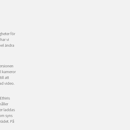
gheter för
har vi
pel ändra
versionen
al kameror
ll att
lad video.
Ethiris
åller
ver laddas
som syns
rädet. På