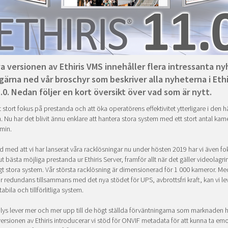
a versionen av Ethiris VMS innehåller flera intressanta ny
gärna ned vår broschyr som beskriver alla nyheterna i Ethi
.0. Nedan följer en kort översikt över vad som är nytt.
gt stort fokus på prestanda och att öka operatörens effektivitet ytterligare i den h
. Nu har det blivit ännu enklare att hantera stora system med ett stort antal kame
dmin.
 med att vi har lanserat våra racklösningar nu under hösten 2019 har vi även fo
ut bästa möjliga prestanda ur Ethiris Server, framför allt när det gäller videolagrin
tigt stora system. Vår största racklösning är dimensionerad för 1 000 kameror. Med
ör redundans tillsammans med det nya stödet för UPS, avbrottsfri kraft, kan vi le
abila och tillförlitliga system.
ys lever mer och mer upp till de högt ställda förväntningarna som marknaden h
ersionen av Ethiris introducerar vi stöd för ONVIF metadata för att kunna ta em