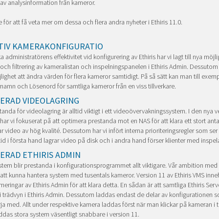
r av analysinformation från kameror.
e för att få veta mer om dessa och flera andra nyheter i Ethiris 11.0.
TIV KAMERAKONFIGURATIO
a administratörens effektivitet vid konfigurering av Ethiris har vi lagt till nya möjli
 och filtrering av kameralistan och inspelningspanelen i Ethiris Admin. Dessutom 
jlighet att ändra värden för flera kameror samtidigt. På så sätt kan man till exem
amn och Lösenord för samtliga kameror från en viss tillverkare.
ERAD VIDEOLAGRING
anda för videolagring är alltid viktigt i ett videoövervakningssystem. I den nya 
s har vi fokuserat på att optimera prestanda mot en NAS för att klara ett stort ant
 video av hög kvalité. Dessutom har vi infört interna prioriteringsregler som ser ti
lltid i första hand lagrar video på disk och i andra hand förser klienter med inspe
ERAD ETHIRIS ADMIN
ystem blir prestanda i konfigurationsprogrammet allt viktigare. Vår ambition med 
att kunna hantera system med tusentals kameror. Version 11 av Ethiris VMS inneh
imeringar av Ethiris Admin för att klara detta. En sådan är att samtliga Ethiris Ser
t i trädvyn i Ethiris Admin. Dessutom laddas endast de delar av konfigurationen 
börja med. Allt under respektive kamera laddas först när man klickar på kameran i t
addas stora system väsentligt snabbare i version 11.