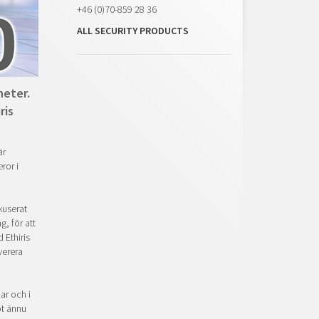
+46 (0)70-859 28 36
ALL SECURITY PRODUCTS
heter.
ris
är
ror i
kuserat
g, för att
 Ethiris
verera
ar och i
ot ännu