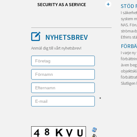
SECURITY AS A SERVICE
STÖD 
I säkerhet
system me
NAS. Föru
strömavbr
NYHETSBREV
Ethiris s
FÖRBÄ
Anmäl dig till vårt nyhetsbrev!
I varje ny
förbättri
även begä
objektskl
förbättra
Slutligen
*