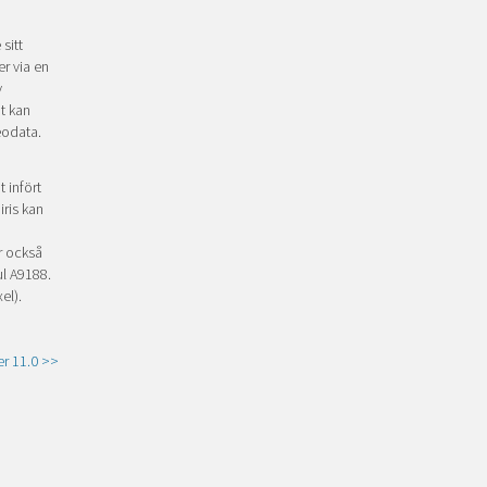
sitt
er via en
v
ut kan
deodata.
t infört
iris kan
r också
ul A9188.
el).
er 11.0 >>