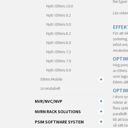
fler type
Nytt i Ethiris 10.0
Läs vidar
Nytt i Ethiris 9.2
Nytt i Ethiris 9.0
EFFEK
För att ök
Nytt i Ethiris 8.2
sortering
Nytt i Ethiris 8.0
infört mö
Användarn
Nytt i Ethiris 7.2
OPTIM
Nytt i Ethiris 7.0
Hög prest
Nytt i Ethiris 6.0
av Ethiri
som lagrar
Ethiris Mobile
Ethiris a
Licenstabell
OPTIM
I stora s
NVR/NVC/NVP
Admin är 
flera opt
NVRN RACK SOLUTIONS
parallell
till att 
PSIM SOFTWARE SYSTEM
så sätt l