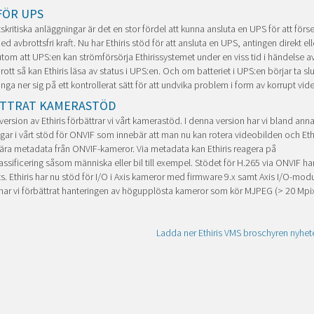
FÖR UPS
skritiska anläggningar är det en stor fördel att kunna ansluta en UPS för att förse 
d avbrottsfri kraft. Nu har Ethiris stöd för att ansluta en UPS, antingen direkt ell
tom att UPS:en kan strömförsörja Ethirissystemet under en viss tid i händelse a
ott så kan Ethiris läsa av status i UPS:en. Och om batteriet i UPS:en börjar ta sl
tänga ner sig på ett kontrollerat sätt för att undvika problem i form av korrupt vi
TTRAT KAMERASTÖD
 version av Ethiris förbättrar vi vårt kamerastöd. I denna version har vi bland anna
ngar i vårt stöd för ONVIF som innebär att man nu kan rotera videobilden och Eth
ra metadata från ONVIF-kameror. Via metadata kan Ethiris reagera på
assificering såsom människa eller bil till exempel. Stödet för H.265 via ONVIF ha
ts. Ethiris har nu stöd för I/O i Axis kameror med firmware 9.x samt Axis I/O-mod
 har vi förbättrat hanteringen av högupplösta kameror som kör MJPEG (> 20 Mpix
Ladda ner Ethiris VMS broschyren nyhet