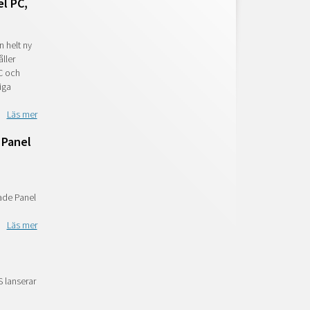
el PC,
n helt ny
ller
PC och
iga
Läs mer
 Panel
rade Panel
Läs mer
S lanserar