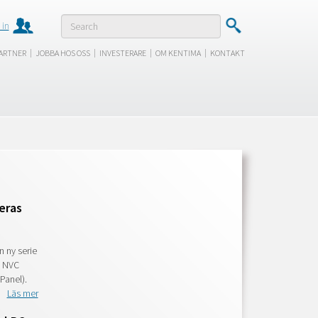
 in
|
|
|
|
ARTNER
JOBBA HOS OSS
INVESTERARE
OM KENTIMA
KONTAKT
eras
 ny serie
, NVC
Panel).
Läs mer