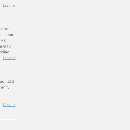
Läs mer
version
tomation.
BMS)
met för
estånd.
Läs mer
ion 12.2
 av ny
h
Läs mer