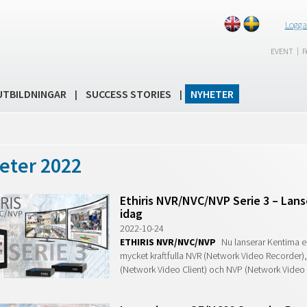
Logga
|
EVENT
P
UTBILDNINGAR
SUCCESS STORIES
NYHETER
|
|
eter 2022
Ethiris NVR/NVC/NVP Serie 3 – Lans
idag
2022-10-24
ETHIRIS NVR/NVC/NVP
Nu lanserar Kentima en
mycket kraftfulla NVR (Network Video Recorder)
(Network Video Client) och NVP (Network Video 