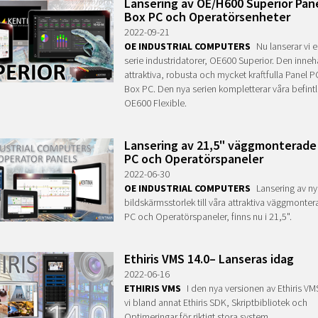
Lansering av OE/H600 Superior Pan
Box PC och Operatörsenheter
2022-09-21
OE INDUSTRIAL COMPUTERS
Nu lanserar vi e
serie industridatorer, OE600 Superior. Den innehå
attraktiva, robusta och mycket kraftfulla Panel 
Box PC. Den nya serien kompletterar våra befintl
OE600 Flexible.
Lansering av 21,5" väggmonterade
PC och Operatörspaneler
2022-06-30
OE INDUSTRIAL COMPUTERS
Lansering av ny
bildskärmsstorlek till våra attraktiva väggmonte
PC och Operatörspaneler, finns nu i 21,5".
Ethiris VMS 14.0– Lanseras idag
2022-06-16
ETHIRIS VMS
I den nya versionen av Ethiris VM
vi bland annat Ethiris SDK, Skriptbibliotek och
Optimeringar för riktigt stora system.