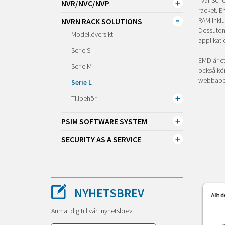
I vår Ser
NVR/NVC/NVP
racket. E
RAM inklu
NVRN RACK SOLUTIONS
Dessutom
Modellöversikt
applikati
Serie S
EMD är et
Serie M
också kör
webbappl
Serie L
Tillbehör
PSIM SOFTWARE SYSTEM
SECURITY AS A SERVICE
NYHETSBREV
Anmäl dig till vårt nyhetsbrev!