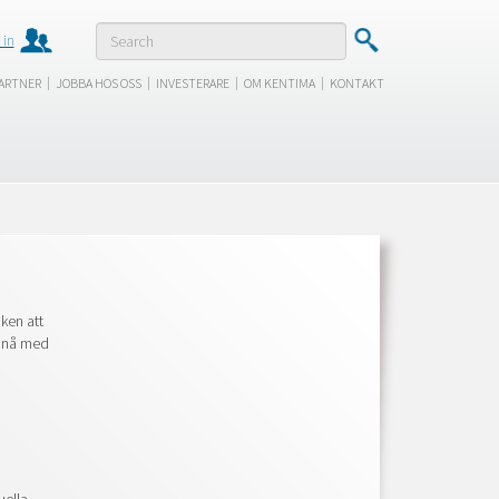
 in
|
|
|
|
ARTNER
JOBBA HOS OSS
INVESTERARE
OM KENTIMA
KONTAKT
ken att
ppnå med