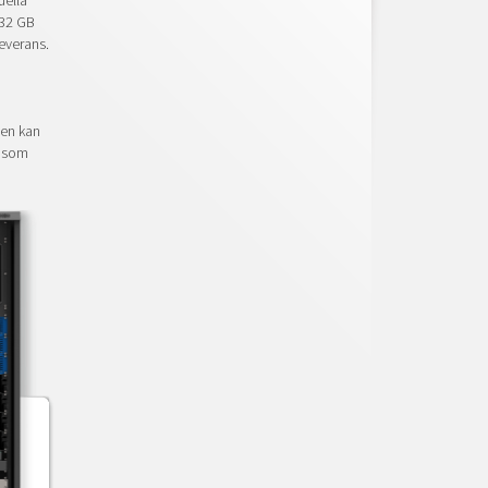
uella
 32 GB
everans.
Den kan
s som