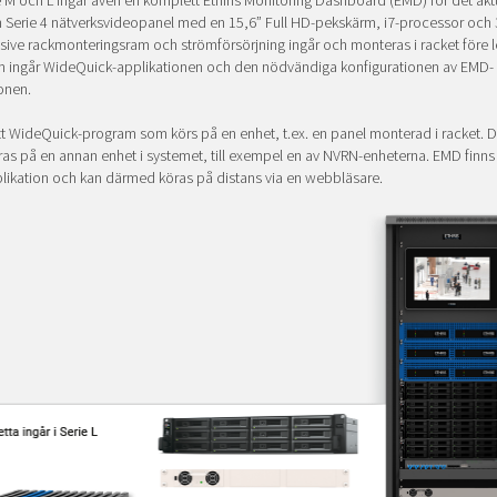
ie M och L ingår även en komplett Ethiris Monitoring Dashboard (EMD) för det akt
n Serie 4 nätverksvideopanel med en 15,6” Full HD-pekskärm, i7-processor och
sive rackmonteringsram och strömförsörjning ingår och monteras i racket före l
 ingår WideQuick-applikationen och den nödvändiga konfigurationen av EMD-
onen.
t WideQuick-program som körs på en enhet, t.ex. en panel monterad i racket. 
as på en annan enhet i systemet, till exempel en av NVRN-enheterna. EMD finn
ikation och kan därmed köras på distans via en webbläsare.