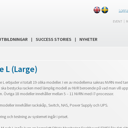
Logga
|
EVENT
P
UTBILDNINGAR
SUCCESS STORIES
NYHETER
|
|
e L (Large)
e L erbjuder vi totalt 19 olika modeller. I en av modellerna saknas NVRN med tan
v ska bestycka racken med lämplig modell av NVR beroende på vad man vill u
em. Övriga 18 modeller innehåller mellan 5 – 11 NVRN med i7-processor.
modeller innehåller rackskåp, Switch, NAS, Power Supply och UPS.
ring och testning av systemet ingår i priset.