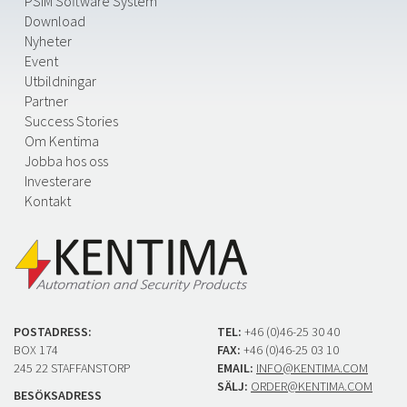
PSIM Software System
Download
Nyheter
Event
Utbildningar
Partner
Success Stories
Om Kentima
Jobba hos oss
Investerare
Kontakt
POSTADRESS:
TEL:
+46 (0)46-25 30 40
BOX 174
FAX:
+46 (0)46-25 03 10
245 22 STAFFANSTORP
EMAIL:
INFO@KENTIMA.COM
SÄLJ:
ORDER@KENTIMA.COM
BESÖKSADRESS