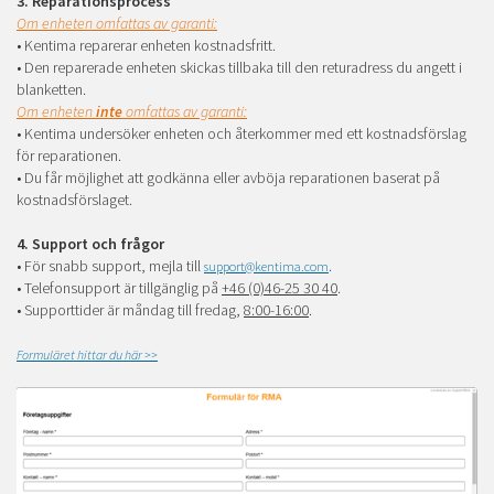
3. Reparationsprocess
Om enheten omfattas av garanti:
• Kentima reparerar enheten kostnadsfritt.
• Den reparerade enheten skickas tillbaka till den returadress du angett i
blanketten.
Om enheten
inte
omfattas av garanti:
• Kentima undersöker enheten och återkommer med ett kostnadsförslag
för reparationen.
• Du får möjlighet att godkänna eller avböja reparationen baserat på
kostnadsförslaget.
4. Support och frågor
• För snabb support, mejla till
.
support@kentima.com
• Telefonsupport är tillgänglig på
+46 (0)46-25 30 40
.
• Supporttider är måndag till fredag,
8:00-16:00
.
Formuläret hittar du här >>