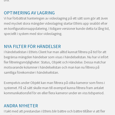
bra.
OPTIMERING AV LAGRING
Vi har förbättrat hanteringen av videolagring på ett sätt som gör att även
med mycket stora mängder videolagring startar Ethiris upp snabbt efter
en konfigurationsuppdatering. I tidigare versioner kunde detta ta lång tid,
speciellt i system med stor videolagring.
NYA FILTER FÖR HÄNDELSER
I händelselistan i Ethiris Client har man alltid kunnat filtrera på tid för att
begränsa mängden händelser som visas i händelselistan. Nu har vi infört
fler filtreringsmöjligheter: Status, Objekt och Händelse. Dessa matchar
motsvarande kolumner i händelselistan och man kan nu filtrera på
samtliga förekomster i händelselistan.
Exempelvis under Objekt kan man filtrera på olika kameror som finns i
systemet. På så sätt skulle man till exempel kunna filtrera fram antalet
kommunikationsfel för en eller flera kameror under en viss tidsperiod.
ANDRA NYHETER
I takt med att prestandan i Ethiris blir bättre och bättre tillåter vi att fler