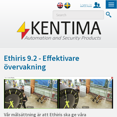
Logga in
Tog
nav
MENY
Ethiris 9.2 - Effektivare
övervakning
Vår målsättning är att Ethiris ska ge våra