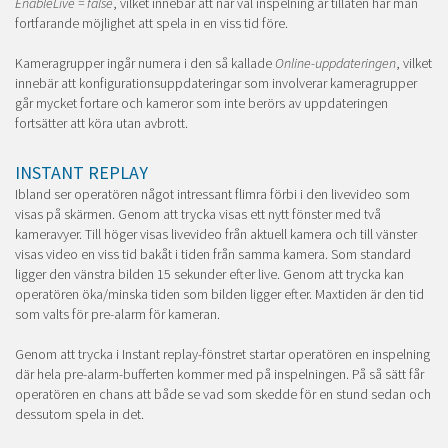
EnableLive = false
, vilket innebär att när väl inspelning är tillåten har man
fortfarande möjlighet att spela in en viss tid före.
Kameragrupper ingår numera i den så kallade
Online-uppdateringen
, vilket
innebär att konfigurationsuppdateringar som involverar kameragrupper
går mycket fortare och kameror som inte berörs av uppdateringen
fortsätter att köra utan avbrott.
INSTANT REPLAY
Ibland ser operatören något intressant flimra förbi i den livevideo som
visas på skärmen. Genom att trycka
visas ett nytt fönster med två
kameravyer. Till höger visas livevideo från aktuell kamera och till vänster
visas video en viss tid bakåt i tiden från samma kamera. Som standard
ligger den vänstra bilden 15 sekunder efter live. Genom att trycka
kan
operatören öka/minska tiden som bilden ligger efter. Maxtiden är den tid
som valts för pre-alarm för kameran.
Genom att trycka
i Instant replay-fönstret startar operatören en inspelning
där hela pre-alarm-bufferten kommer med på inspelningen. På så sätt får
operatören en chans att både se vad som skedde för en stund sedan och
dessutom spela in det.