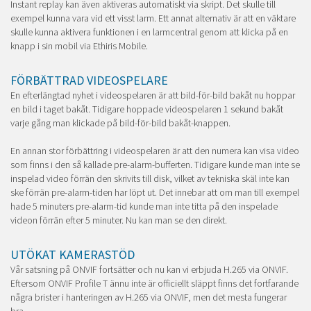
Instant replay kan även aktiveras automatiskt via skript. Det skulle till
exempel kunna vara vid ett visst larm. Ett annat alternativ är att en väktare
skulle kunna aktivera funktionen i en larmcentral genom att klicka på en
knapp i sin mobil via Ethiris Mobile.
FÖRBÄTTRAD VIDEOSPELARE
En efterlängtad nyhet i videospelaren är att bild-för-bild bakåt nu hoppar
en bild i taget bakåt. Tidigare hoppade videospelaren 1 sekund bakåt
varje gång man klickade på bild-för-bild bakåt-knappen.
En annan stor förbättring i videospelaren är att den numera kan visa video
som finns i den så kallade pre-alarm-bufferten. Tidigare kunde man inte se
inspelad video förrän den skrivits till disk, vilket av tekniska skäl inte kan
ske förrän pre-alarm-tiden har löpt ut. Det innebar att om man till exempel
hade 5 minuters pre-alarm-tid kunde man inte titta på den inspelade
videon förrän efter 5 minuter. Nu kan man se den direkt.
UTÖKAT KAMERASTÖD
Vår satsning på ONVIF fortsätter och nu kan vi erbjuda H.265 via ONVIF.
Eftersom ONVIF Profile T ännu inte är officiellt släppt finns det fortfarande
några brister i hanteringen av H.265 via ONVIF, men det mesta fungerar