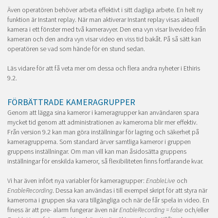
Även operatören behöver arbeta effektivt i sitt dagliga arbete. En helt ny
funktion är Instant replay. När man aktiverar Instant replay visas aktuell
kamera i ett fönster med två kameravyer. Den ena vyn visar livevideo från
kameran och den andra vyn visar video en viss tid bakåt. På så sätt kan
operatören se vad som hände för en stund sedan.
Läs vidare för att få veta mer om dessa och flera andra nyheter i Ethiris
9.2.
FÖRBÄTTRADE KAMERAGRUPPER
Genom att lägga sina kameror i kameragrupper kan användaren spara
mycket tid genom att administrationen av kamerorna blir mer effektiv.
Från version 9.2 kan man göra inställningar för lagring och säkerhet på
kameragrupperna. Som standard ärver samtliga kameror i gruppen
gruppens inställningar. Om man vill kan man åsidosätta gruppens
inställningar för enskilda kameror, så flexibiliteten finns fortfarande kvar.
Vi har även infört nya variabler för kameragrupper:
EnableLive
och
EnableRecording
. Dessa kan användas i till exempel skript för att styra när
kamerorna i gruppen ska vara tillgängliga och när de får spela in video. En
finess är att pre- alarm fungerar även när
EnableRecording = false
och/eller