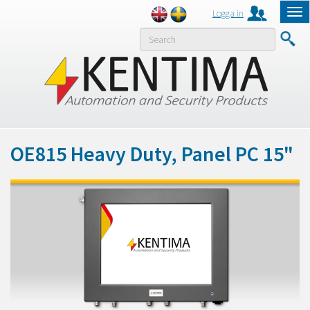
Logga in
Tog
nav
MENY
OE815 Heavy Duty, Panel PC 15"