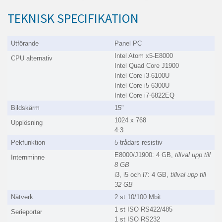
TEKNISK SPECIFIKATION
Utförande
Panel PC
Intel Atom x5-E8000
CPU alternativ
Intel Quad Core J1900
Intel Core i3-6100U
Intel Core i5-6300U
Intel Core i7-6822EQ
Bildskärm
15"
1024 x 768
Upplösning
4:3
Pekfunktion
5-trådars resistiv
E8000/J1900: 4 GB,
tillval upp till
Internminne
8 GB
i3, i5 och i7: 4 GB,
tillval upp till
32 GB
Nätverk
2 st 10/100 Mbit
1 st ISO RS422/485
Serieportar
1 st ISO RS232