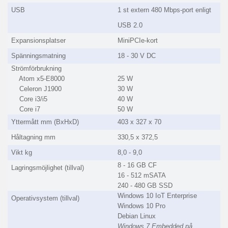
USB
1 st extern 480 Mbps-port enligt
USB 2.0
Expansionsplatser
MiniPCIe-kort
Spänningsmatning
18 - 30 V DC
Strömförbrukning
Atom x5-E8000
25 W
Celeron J1900
30 W
Core i3/i5
40 W
Core i7
50 W
Yttermått mm (BxHxD)
403 x 327 x 70
Håltagning mm
330,5 x 372,5
Vikt kg
8,0 - 9,0
8 - 16 GB CF
Lagringsmöjlighet (tillval)
16 - 512 mSATA
240 - 480 GB SSD
Windows 10 IoT Enterprise
Operativsystem (tillval)
Windows 10 Pro
Debian Linux
Windows 7 Embedded på