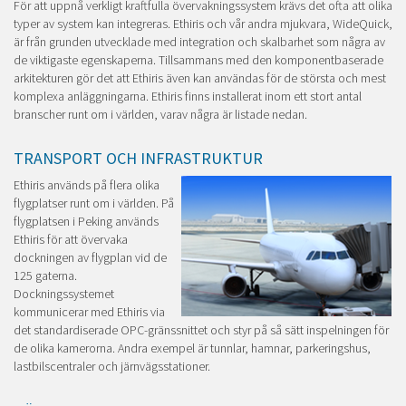
För att uppnå verkligt kraftfulla övervakningssystem krävs det ofta att olika
typer av system kan integreras. Ethiris och vår andra mjukvara, WideQuick,
är från grunden utvecklade med integration och skalbarhet som några av
de viktigaste egenskaperna. Tillsammans med den komponentbaserade
arkitekturen gör det att Ethiris även kan användas för de största och mest
komplexa anläggningarna. Ethiris finns installerat inom ett stort antal
branscher runt om i världen, varav några är listade nedan.
TRANSPORT OCH INFRASTRUKTUR
Ethiris används på flera olika
flygplatser runt om i världen. På
flygplatsen i Peking används
Ethiris för att övervaka
dockningen av flygplan vid de
125 gaterna.
Dockningssystemet
kommunicerar med Ethiris via
det standardiserade OPC-gränssnittet och styr på så sätt inspelningen för
de olika kamerorna. Andra exempel är tunnlar, hamnar, parkeringshus,
lastbilscentraler och järnvägsstationer.