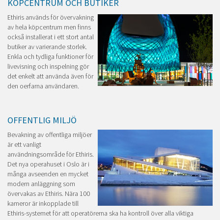
KÖPCENTRUM OCH BUTIKER
Ethiris används för övervakning
av hela köpcentrum men finns
också installerat i ett stort antal
butiker av varierande storlek.
Enkla och tydliga funktioner för
livevisning och inspelning gör
det enkelt att använda även för
den oerfarna användaren.
OFFENTLIG MILJÖ
Bevakning av offentliga miljöer
är ett vanligt
användningsområde för Ethiris.
Det nya operahuset i Oslo är i
många avseenden en mycket
modern anläggning som
övervakas av Ethiris. Nära 100
kameror är inkopplade till
Ethiris-systemet för att operatörerna ska ha kontroll över alla viktiga