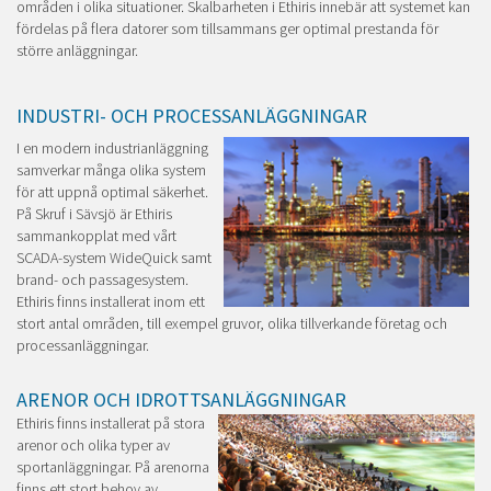
områden i olika situationer. Skalbarheten i Ethiris innebär att systemet kan
fördelas på flera datorer som tillsammans ger optimal prestanda för
större anläggningar.
INDUSTRI- OCH PROCESSANLÄGGNINGAR
I en modern industrianläggning
samverkar många olika system
för att uppnå optimal säkerhet.
På Skruf i Sävsjö är Ethiris
sammankopplat med vårt
SCADA-system WideQuick samt
brand- och passagesystem.
Ethiris finns installerat inom ett
stort antal områden, till exempel gruvor, olika tillverkande företag och
processanläggningar.
ARENOR OCH IDROTTSANLÄGGNINGAR
Ethiris finns installerat på stora
arenor och olika typer av
sportanläggningar. På arenorna
finns ett stort behov av