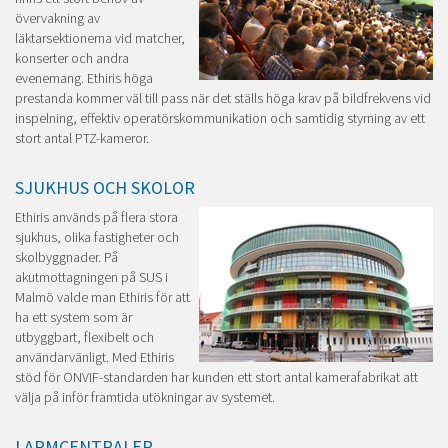
övervakning av
läktarsektionerna vid matcher,
konserter och andra
evenemang. Ethiris höga
prestanda kommer väl till pass när det ställs höga krav på bildfrekvens vid
inspelning, effektiv operatörskommunikation och samtidig styrning av ett
stort antal PTZ-kameror.
SJUKHUS OCH SKOLOR
Ethiris används på flera stora
sjukhus, olika fastigheter och
skolbyggnader. På
akutmottagningen på SUS i
Malmö valde man Ethiris för att
ha ett system som är
utbyggbart, flexibelt och
användarvänligt. Med Ethiris
stöd för ONVIF-standarden har kunden ett stort antal kamerafabrikat att
välja på inför framtida utökningar av systemet.
LARMCENTRALER