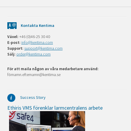
Kontakta Kentima
Växel:
+46 (0)46-25 30 40
E-post:
info@kentima.com
Support:
support@kentima.com
Sälj:
order@kentima.com
För att maila någon av våra medarbetare använd:
förnamn.efternamn@kentima.se
Success Story
Ethiris VMS förenklar larmcentralens arbete