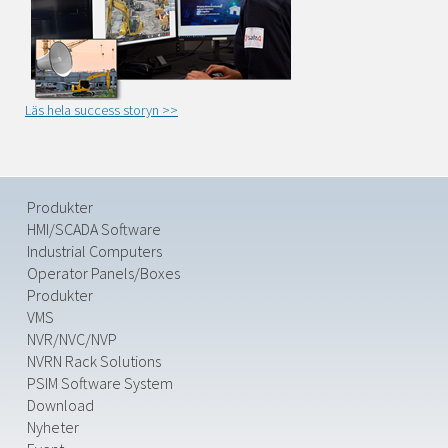
Läs hela success storyn >>
Produkter
HMI/SCADA Software
Industrial Computers
Operator Panels/Boxes
Produkter
VMS
NVR/NVC/NVP
NVRN Rack Solutions
PSIM Software System
Download
Nyheter