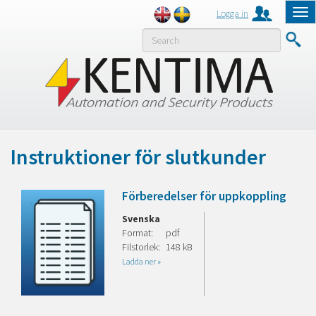
Logga in
Tog
nav
MENY
Instruktioner för slutkunder
Förberedelser för uppkoppling
Svenska
Format:
pdf
Filstorlek:
148 kB
Ladda ner »