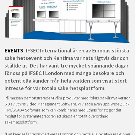
EVENTS
IFSEC International är en av Europas största
säkerhetsevent och Kentima var naturligtvis där och
ställde ut. Det har varit tre mycket spännande dagar
för oss på IFSEC i London med många besökare och
potentiella kunder från hela världen som visat stort
intresse för vår totala säkerhetsplattform.
På mässan demonstrerade vi våra produkter med fokus på vår nya version
6.0 av Ethiris Video Management Software. Vi visade även upp WideQuick
HMI/SCADA Software som kan kombineras med Ethiris för att gör det
möjligt för systemintegratören att skapa en totalt överordnad
säkerhetsplattform.
"Det kändes fantastiskt att vara i London och möta alla positiva reaktioner