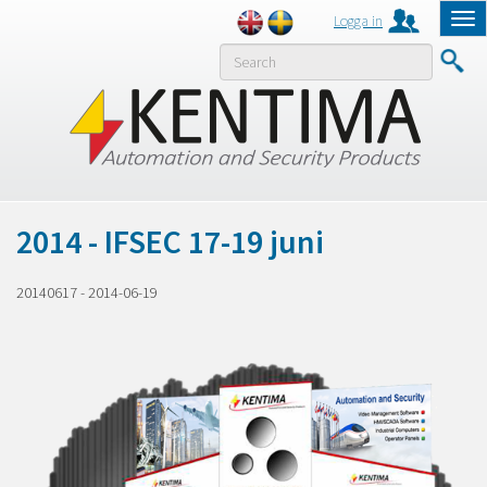
Logga in
Tog
nav
MENY
2014 - IFSEC 17-19 juni
20140617
-
2014-06-19