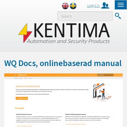
Logga in
Tog
nav
MENY
WQ Docs, onlinebaserad manual