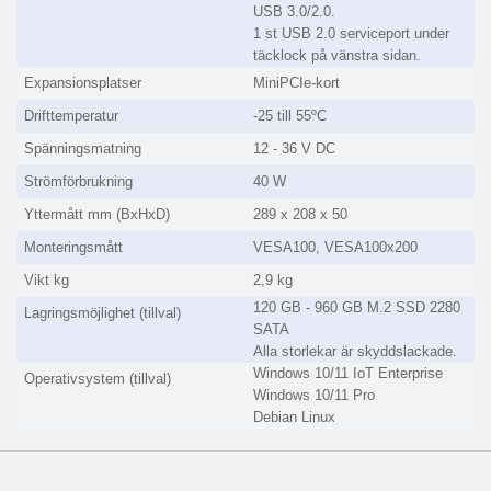
USB 3.0/2.0.
1 st USB 2.0 serviceport under
täcklock på vänstra sidan.
Expansionsplatser
MiniPCIe-kort
Drifttemperatur
-25 till 55ºC
Spänningsmatning
12 - 36 V DC
Strömförbrukning
40 W
Yttermått mm (BxHxD)
289 x 208 x 50
Monteringsmått
VESA100, VESA100x200
Vikt kg
2,9 kg
120 GB - 960 GB M.2 SSD 2280
Lagringsmöjlighet (tillval)
SATA
Alla storlekar är skyddslackade.
Windows 10/11 IoT Enterprise
Operativsystem (tillval)
Windows 10/11 Pro
Debian Linux