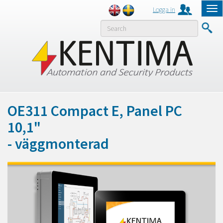
Logga in
Tog
nav
MENY
OE311 Compact E, Panel PC
10,1"
- väggmonterad