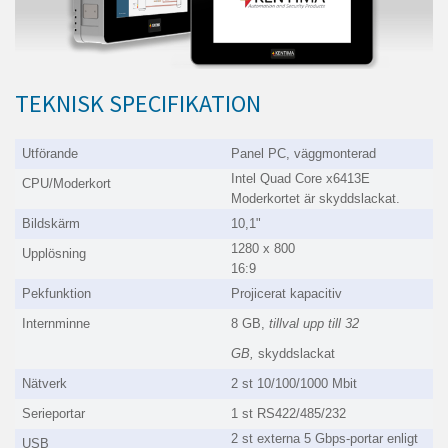
TEKNISK SPECIFIKATION
Utförande
Panel PC, väggmonterad
Intel Quad Core x6413E
CPU/Moderkort
Moderkortet är skyddslackat.
Bildskärm
10,1"
1280 x 800
Upplösning
16:9
Pekfunktion
Projicerat kapacitiv
Internminne
8 GB,
tillval upp till 32
GB,
skyddslackat
Nätverk
2 st 10/100/1000 Mbit
Serieportar
1 st RS422/485/232
2 st externa 5 Gbps-portar enligt
USB