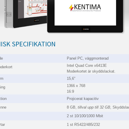
ISK SPECIFIKATION
de
Panel PC, väggmonterad
Intel Quad Core x6413E
derkort
Moderkortet är skyddslackat.
rm
15,6"
1366 x 768
ing
16:9
tion
Projicerat kapacitiv
inne
8 GB,
tillval upp till 32 GB,
Skyddsla
2 st 10/100/1000 Mbit
tar
1 st RS422/485/232