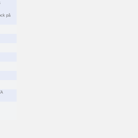
B
ock på
TA