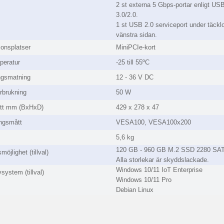
2 st externa 5 Gbps-portar enligt US
3.0/2.0.
1 st USB 2.0 serviceport under täckl
vänstra sidan.
onsplatser
MiniPCIe-kort
peratur
-25 till 55ºC
ngsmatning
12 - 36 V DC
rbrukning
50 W
ått mm (BxHxD)
429 x 278 x 47
ngsmått
VESA100, VESA100x200
5,6 kg
120 GB - 960 GB M.2 SSD 2280 SA
möjlighet (tillval)
Alla storlekar är skyddslackade.
Windows 10/11 IoT Enterprise
system (tillval)
Windows 10/11 Pro
Debian Linux