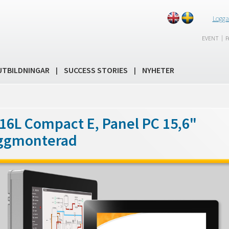
Logga
|
EVENT
P
UTBILDNINGAR
SUCCESS STORIES
NYHETER
|
|
16L Compact E, Panel PC 15,6"
äggmonterad