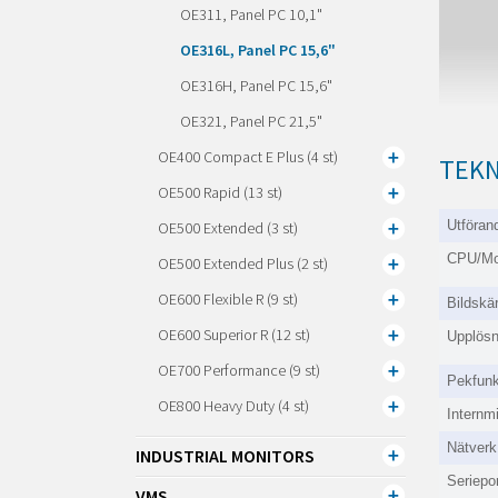
OE311, Panel PC 10,1"
OE316L, Panel PC 15,6"
OE316H, Panel PC 15,6"
OE321, Panel PC 21,5"
OE400 Compact E Plus (4 st)
TEKN
OE500 Rapid (13 st)
Utföran
OE500 Extended (3 st)
CPU/Mo
OE500 Extended Plus (2 st)
OE600 Flexible R (9 st)
Bildskä
OE600 Superior R (12 st)
Upplösn
OE700 Performance (9 st)
Pekfunk
OE800 Heavy Duty (4 st)
Internm
Nätverk
INDUSTRIAL MONITORS
Seriepor
VMS