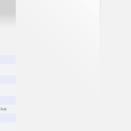
ckat.