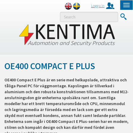
Logga in
Tog
nav
MENY
OE400 COMPACT E PLUS
OE400 Compact E Plus är en serie med helkapslade, attraktiva och
tåliga Panel PC för väggmontage. Kapslingen är tillverkad i
aluminium och den robusta konstruktionen tillsammans med M12-
anslutningsdon gör enheterna spolsäkra runt om. Samtliga
modeller har ett brett temperaturområde och CPU, minnesmodul
och lagringsmedia är försedda med en lack som ger ett extra
skydd mot eventuell kondens, annan fukt samt ledande partiklar.
Enheterna som ingår i OE400 Compact E Plus-serien har en modern,
stilren och kompakt design och kan därför med fördel även