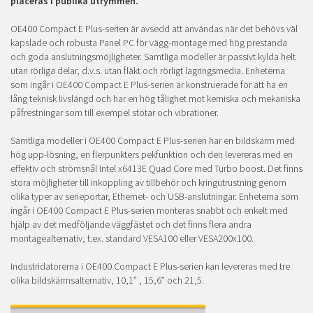
placeras i publika utrymmen.
OE400 Compact E Plus-serien är avsedd att användas när det behövs väl
kapslade och robusta Panel PC för vägg-montage med hög prestanda
och goda anslutningsmöjligheter. Samtliga modeller är passivt kylda helt
utan rörliga delar, d.v.s. utan fläkt och rörligt lagringsmedia. Enheterna
som ingår i OE400 Compact E Plus-serien är konstruerade för att ha en
lång teknisk livslängd och har en hög tålighet mot kemiska och mekaniska
påfrestningar som till exempel stötar och vibrationer.
Samtliga modeller i OE400 Compact E Plus-serien har en bildskärm med
hög upp-lösning, en flerpunkters pekfunktion och den levereras med en
effektiv och strömsnål Intel x6413E Quad Core med Turbo boost. Det finns
stora möjligheter till inkoppling av tillbehör och kringutrustning genom
olika typer av serieportar, Ethernet- och USB-anslutningar. Enheterna som
ingår i OE400 Compact E Plus-serien monteras snabbt och enkelt med
hjälp av det medföljande väggfästet och det finns flera andra
montagealternativ, t.ex. standard VESA100 eller VESA200x100.
Industridatorerna i OE400 Compact E Plus-serien kan levereras med tre
olika bildskärmsalternativ, 10,1” , 15,6” och 21,5.