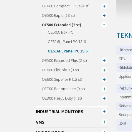
OE400 Compact E Plus (4 st)
OE500 Rapid (13 st)
OE500 Extended (3 st)
OE503, Box PC
TEKN
OE516L, Panel PC 15,6"
Utföran
OE516H, Panel PC 15,6"
CPU
OE500 Extended Plus (2 st)
Bildskä
OE600 Flexible R (9 st)
Upplösn
OE600 Superior R (12 st)
OE700 Performance (9 st)
Pekfunk
Internm
OE800 Heavy Duty (4 st)
Nätverk
INDUSTRIAL MONITORS
Seriepor
VMS
USB