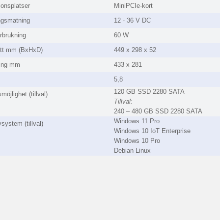
onsplatser
MiniPCIe-kort
ngsmatning
12 - 36 V DC
rbrukning
60 W
ått mm (BxHxD)
449 x 298 x 52
ning mm
433 x 281
5,8
120 GB SSD 2280 SATA
möjlighet (tillval)
Tillval:
240 – 480 GB SSD 2280 SATA
Windows 11 Pro
system (tillval)
Windows 10 IoT Enterprise
Windows 10 Pro
Debian Linux