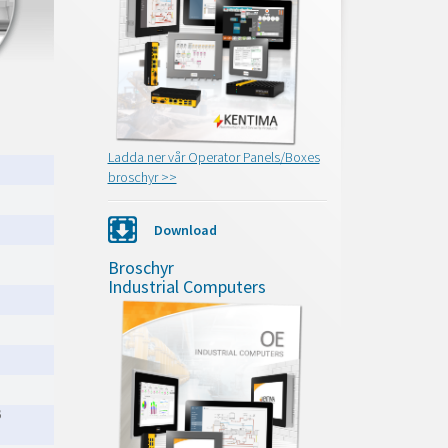
Ladda ner vår Operator Panels/Boxes
broschyr >>
Download
Broschyr
Industrial Computers
B