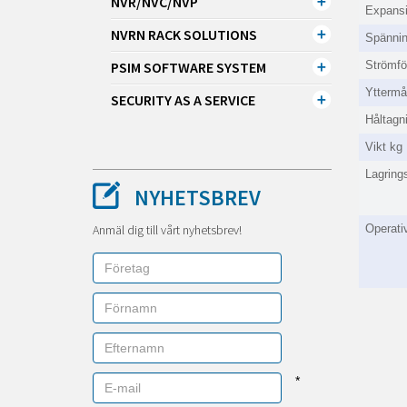
NVR/NVC/NVP
Expansi
NVRN RACK SOLUTIONS
Spänni
PSIM SOFTWARE SYSTEM
Strömfö
Ytterm
SECURITY AS A SERVICE
Håltag
Vikt kg
Lagrings
NYHETSBREV
Anmäl dig till vårt nyhetsbrev!
Operativ
*