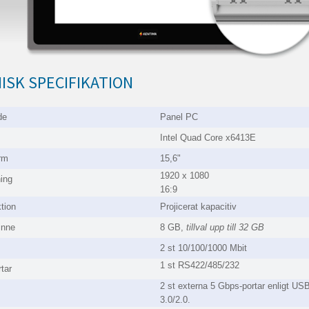
ISK SPECIFIKATION
de
Panel PC
Intel Quad Core x6413E
rm
15,6"
1920 x 1080
ing
16:9
tion
Projicerat kapacitiv
inne
8 GB,
tillval upp till 32 GB
2 st 10/100/1000 Mbit
1 st RS422/485/232
tar
2 st externa 5 Gbps-portar enligt US
3.0/2.0.