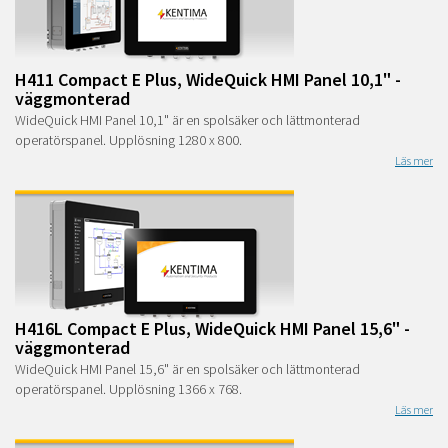
H411 Compact E Plus, WideQuick HMI Panel 10,1" -
väggmonterad
WideQuick HMI Panel 10,1" är en spolsäker och lättmonterad
operatörspanel. Upplösning 1280 x 800.
Läs mer
H416L Compact E Plus, WideQuick HMI Panel 15,6" -
väggmonterad
WideQuick HMI Panel 15,6" är en spolsäker och lättmonterad
operatörspanel. Upplösning 1366 x 768.
Läs mer