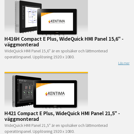
H416H Compact E Plus, WideQuick HMI Panel 15,6" -
väggmonterad
WideQuick HMI Panel 15,6" är en spolsäker och lättmonterad
operatörspanel. Upplösning 1920 x 1080.
Läs mer
H421 Compact E Plus, WideQuick HMI Panel 21,5" -
väggmonterad
WideQuick HMI Panel 21,5" är en spolsäker och lättmonterad
operatörspanel. Upplösning 1920 x 1080.