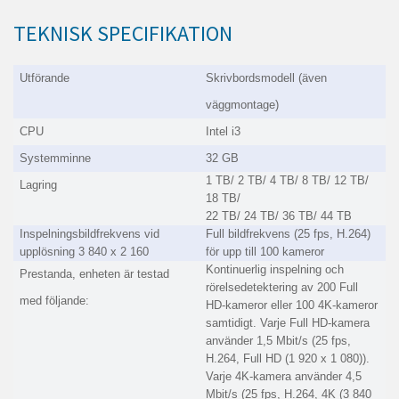
TEKNISK SPECIFIKATION
Utförande
Skrivbordsmodell (även
väggmontage)
CPU
Intel i3
Systemminne
32 GB
1 TB/ 2 TB/ 4 TB/ 8 TB/ 12 TB/
Lagring
18 TB/
22 TB/ 24 TB/ 36 TB/ 44 TB
Inspelningsbildfrekvens vid
Full bildfrekvens (25 fps, H.264)
upplösning 3 840 x 2 160
för upp till 100 kameror
Kontinuerlig inspelning och
Prestanda, enheten är testad
rörelsedetektering av 200 Full
med följande:
HD-kameror eller 100 4K-kameror
samtidigt. Varje Full HD-kamera
använder 1,5 Mbit/s (25 fps,
H.264, Full HD (1 920 x 1 080)).
Varje 4K-kamera använder 4,5
Mbit/s (25 fps, H.264, 4K (3 840