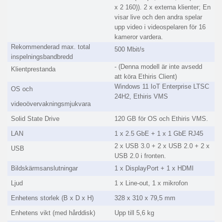
x 2 160)). 2 x externa klienter; En
visar live och den andra spelar
upp video i videospelaren för 16
kameror vardera.
Rekommenderad max. total
500 Mbit/s
inspelningsbandbredd
- (Denna modell är inte avsedd
Klientprestanda
att köra Ethiris Client)
Windows 11 IoT Enterprise LTSC
OS och
24H2, Ethiris VMS
videoövervakningsmjukvara
Solid State Drive
120 GB för OS och Ethiris VMS.
LAN
1 x 2.5 GbE + 1 x 1 GbE RJ45
2 x USB 3.0 + 2 x USB 2.0 + 2 x
USB
USB 2.0 i fronten.
Bildskärmsanslutningar
1 x DisplayPort + 1 x HDMI
Ljud
1 x Line-out, 1 x mikrofon
Enhetens storlek (B x D x H)
328 x 310 x 79,5 mm
Enhetens vikt (med hårddisk)
Upp till 5,6 kg