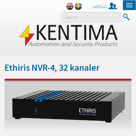
Logga in
Tog
nav
MENY
Ethiris NVR-4, 32 kanaler