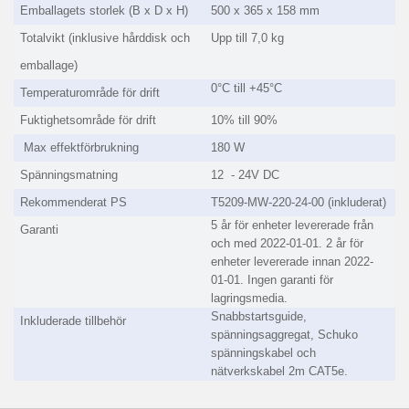
Emballagets storlek (B x D x H)
500 x 365 x 158 mm
Totalvikt (inklusive hårddisk och
Upp till 7,0 kg
emballage)
0°C till +45°C
Temperaturområde för drift
Fuktighetsområde för drift
10% till 90%
Max effektförbrukning
180 W
Spänningsmatning
12 - 24V DC
Rekommenderat PS
T5209-MW-220-24-00 (inkluderat)
5 år för enheter levererade från
Garanti
och med 2022-01-01. 2 år för
enheter levererade innan 2022-
01-01. Ingen garanti för
lagringsmedia.
Snabbstartsguide,
Inkluderade tillbehör
spänningsaggregat, Schuko
spänningskabel och
nätverkskabel 2m CAT5e.